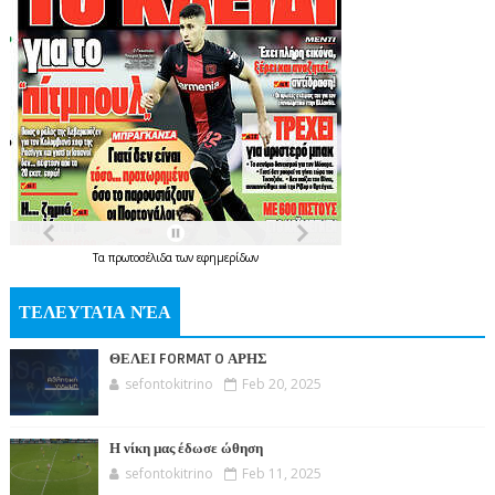
Τα
πρωτοσέλιδα
των
εφημερίδων
ΤΕΛΕΥΤΑΊΑ ΝΈΑ
ΘΕΛΕΙ FORMAT O ΑΡΗΣ
sefontokitrino
Feb 20, 2025
Η νίκη μας έδωσε ώθηση
sefontokitrino
Feb 11, 2025