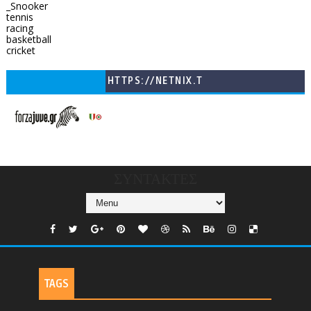
_Snooker
tennis
racing
basketball
cricket
HTTPS://NETNIX.T
V/COUNTRIES/GR/
CHANNELS/GNOMI-
TV
ΣΥΝΤΑΚΤΕΣ
TAGS