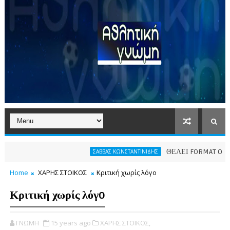
ΘΕΛΕΙ FORMAT O ΑΡΗΣ
ΣΑΒΒΑΣ ΚΩΝΣΤΑΝΤΙΝΙΔΗΣ
Home
ΧΑΡΗΣ ΣΤΟΙΚΟΣ
Κριτική χωρίς λόγo
Κριτική χωρίς λόγo
ΓΝΩΜΗ
15 years ago
ΧΑΡΗΣ ΣΤΟΙΚΟΣ,