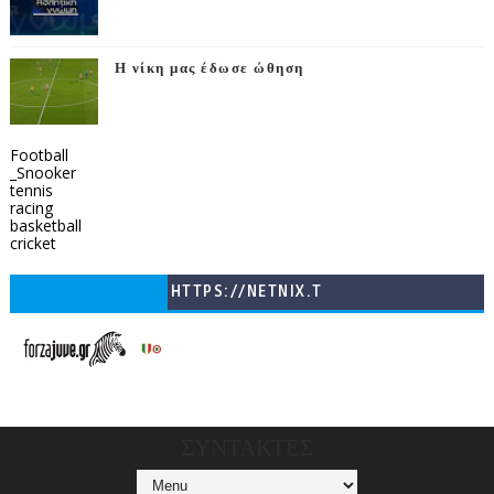
Η νίκη μας έδωσε ώθηση
Football
_Snooker
tennis
racing
basketball
cricket
HTTPS://NETNIX.T
V/COUNTRIES/GR/
CHANNELS/GNOMI-
TV
ΣΥΝΤΑΚΤΕΣ