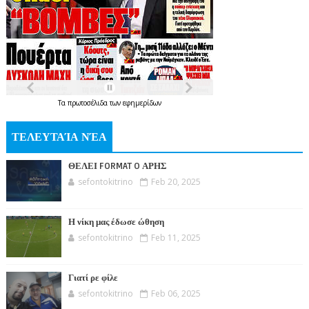
Τα
πρωτοσέλιδα
των
εφημερίδων
ΤΕΛΕΥΤΑΊΑ ΝΈΑ
ΘΕΛΕΙ FORMAT O ΑΡΗΣ
sefontokitrino
Feb 20, 2025
Η νίκη μας έδωσε ώθηση
sefontokitrino
Feb 11, 2025
Γιατί ρε φίλε
sefontokitrino
Feb 06, 2025