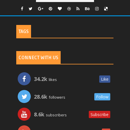
TAGS
CONNECT WITH US
34.2k
Like
likes
28.6k
Follow
followers
8.6k
Subscribe
subscribers