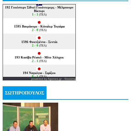
powered by
Agones.gr
-
Stoixima
ΣΩΤΗΡΟΠΟΥΛΟΣ