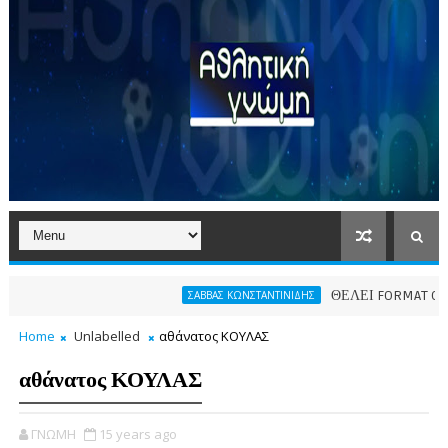
ΘΕΛΕΙ FORMAT O ΑΡΗΣ
ΣΑΒΒΑΣ ΚΩΝΣΤΑΝΤΙΝΙΔΗΣ
Home
Unlabelled
αθάνατος ΚΟΥΛΑΣ
αθάνατος ΚΟΥΛΑΣ
ΓΝΩΜΗ
15 years ago