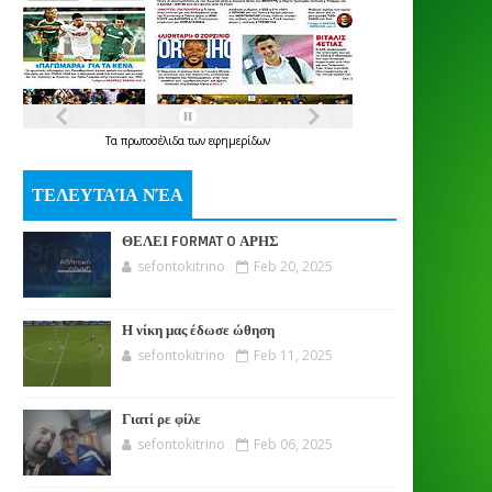
Τα
πρωτοσέλιδα
των
εφημερίδων
ΤΕΛΕΥΤΑΊΑ ΝΈΑ
ΘΕΛΕΙ FORMAT O ΑΡΗΣ
sefontokitrino
Feb 20, 2025
Η νίκη μας έδωσε ώθηση
sefontokitrino
Feb 11, 2025
Γιατί ρε φίλε
sefontokitrino
Feb 06, 2025