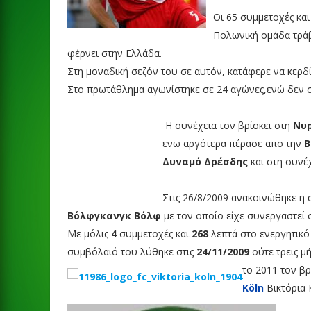
Οι 65 συμμετοχές και
Πολωνική ομάδα τρά
φέρνει στην Ελλάδα.
Στη μοναδική σεζόν του σε αυτόν, κατάφερε να κερδ
Στο πρωτάθλημα αγωνίστηκε σε 24 αγώνες,ενώ δεν σ
Η συνέχεια τον βρίσκει στη
Νυ
ενω αργότερα πέρασε απο την
Β
Δυναμό Δρέσδης
και στη συνέ
Στις 26/8/2009 ανακοινώθηκε η
Βόλφγκανγκ Βόλφ
με τον οποίο είχε συνεργαστεί 
Με μόλις
4
συμμετοχές και
268
λεπτά στο ενεργητικό
συμβόλαιό του λύθηκε στις
24/11/2009
ούτε τρεις μή
το 2011 τον βρ
Köln
Βικτόρια 