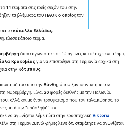
 τα
14
τέρματα στις τρείς σεζόν του στην
βηξαν τα βλέμματα του
ΠΑΟΚ
ο οποίος τον
ίσει το
κύπελλο Ελλάδας
.
ημείωσε κάποιο τέρμα.
ρεμβέργη
όπου αγωνίστηκε σε 14 αγώνες κια πέτυχε ένα τέρμα,
ίσλα Κρακοβίας
για να επιστρέψει στη Γερμανία αρχικά στη
χεια στην
Κότμπους
.
 απόκτησή του απο την
Ξάνθη
, όπου ξανασυνάντησε τον
στη Νυρεμβέργη. Είναι
20
φορές διεθνής με την Πολωνία.
 του, αλλά και με έναν τραυματισμό που τον ταλαιπώρησε, το
νες μετά την "πρόσληψή" του...
ήκε να αγωνίζεται λέμε τώτα στην ερασιτεχνική
Viktoria
Κέλν στη Γερμανία,ενώ φήμες λενε ότι σταμάτησε να αγωνίζεται!