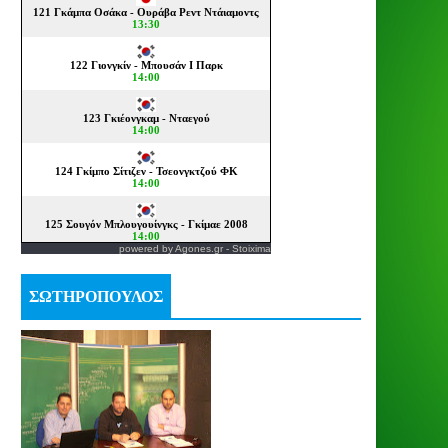
powered by
Agones.gr
-
Stoixima
ΣΩΤΗΡΟΠΟΥΛΟΣ