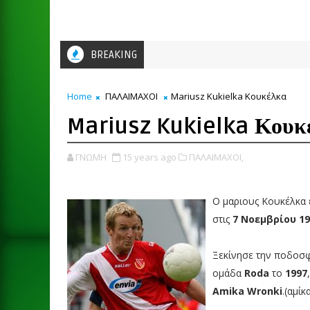
BREAKING
Home
ΠΑΛΑΙΜΑΧΟΙ
Mariusz Kukielka Κουκέλκα
Mariusz Kukielka Κουκ
ΓΝΩΜΗ
15 years ago
ΠΑΛΑΙΜΑΧΟΙ,
Ο μαριους Κουκέλκα 
στις
7 Νοεμβρίου 1
Ξεκίνησε την ποδοσφ
ομάδα
Roda
το
1997
Amika Wronki
.(αμίκ