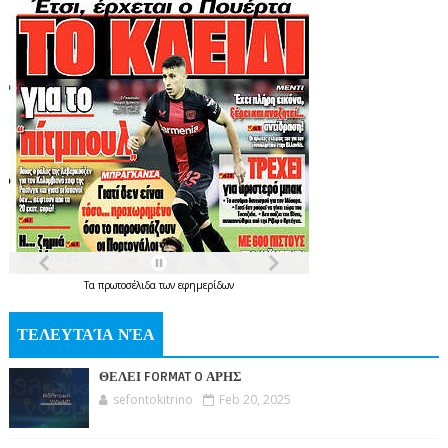
Τα
πρωτοσέλιδα
των
εφημερίδων
ΤΕΛΕΥΤΑΊΑ ΝΈΑ
ΘΕΛΕΙ FORMAT O ΑΡΗΣ
sefontokitrino
Feb 20, 2025