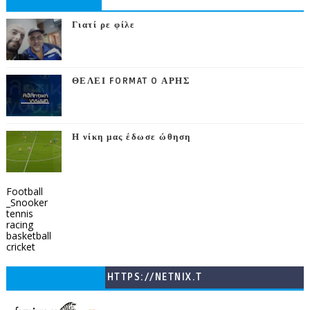
Γιατί ρε φίλε
ΘΕΛΕΙ FORMAT O ΑΡΗΣ
Η νίκη μας έδωσε ώθηση
Football
_Snooker
tennis
racing
basketball
cricket
HTTPS://NETNIX.T
V/COUNTRIES/GR/