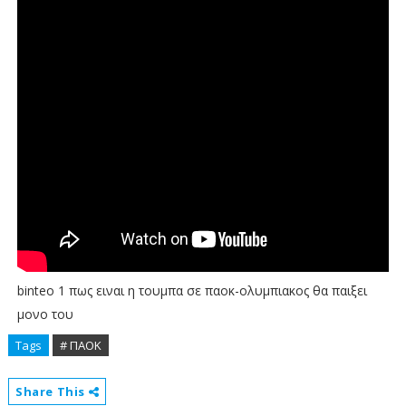
binteo 1 πως ειναι η τουμπα σε παοκ-ολυμπιακος θα παιξει
μονο του
Tags
# ΠΑΟΚ
Share This