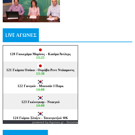
LIVE ΑΓΩΝΕΣ
powered by
Agones.gr
-
Stoixima