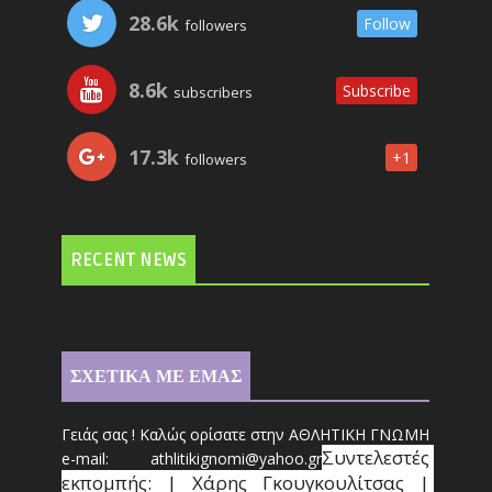
28.6k
Follow
followers
8.6k
Subscribe
subscribers
17.3k
+1
followers
RECENT NEWS
ΣΧΕΤΙΚΑ ΜΕ ΕΜΑΣ
Γειάς σας ! Καλώς ορίσατε στην ΑΘΛΗΤΙΚΗ ΓΝΩΜΗ
Συντ
ελεστές 
e-mail: athl
it
ikignomi@yahoo.gr
εκπομπής: | Χάρης Γκουγκουλίτσας | 