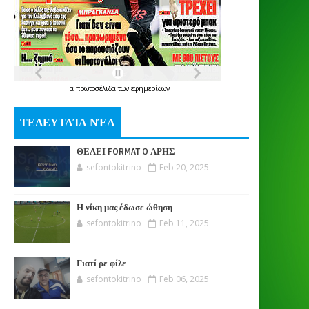
Τα
πρωτοσέλιδα
των
εφημερίδων
ΤΕΛΕΥΤΑΊΑ ΝΈΑ
ΘΕΛΕΙ FORMAT O ΑΡΗΣ
sefontokitrino
Feb 20, 2025
Η νίκη μας έδωσε ώθηση
sefontokitrino
Feb 11, 2025
Γιατί ρε φίλε
sefontokitrino
Feb 06, 2025