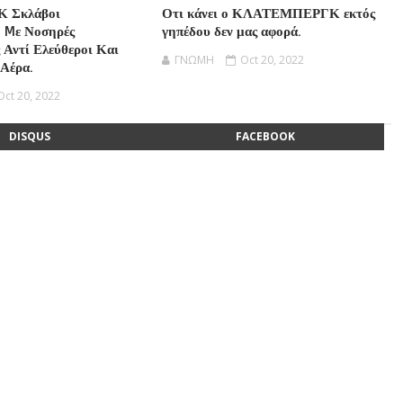
Κ Σκλάβοι
Οτι κάνει ο ΚΛΑΤΕΜΠΕΡΓΚ εκτός
 Mε Νοσηρές
γηπέδου δεν μας αφορά.
 Αντί Ελεύθεροι Και
ΓΝΩΜΗ
Oct 20, 2022
 Αέρα.
Oct 20, 2022
DISQUS
FACEBOOK