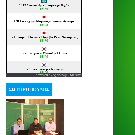
powered by
Agones.gr
-
Stoixima
ΣΩΤΗΡΟΠΟΥΛΟΣ