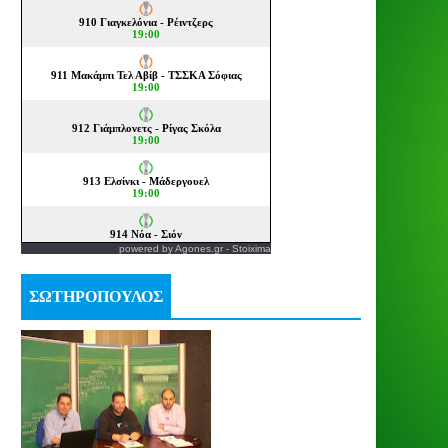
powered by
Agones.gr
-
Stoixima
ΣΩΤΗΡΟΠΟΥΛΟΣ