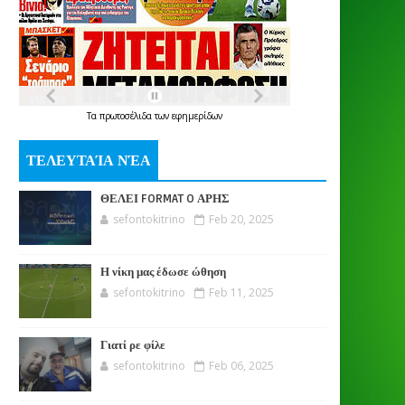
Τα
πρωτοσέλιδα
των
εφημερίδων
ΤΕΛΕΥΤΑΊΑ ΝΈΑ
ΘΕΛΕΙ FORMAT O ΑΡΗΣ
sefontokitrino
Feb 20, 2025
Η νίκη μας έδωσε ώθηση
sefontokitrino
Feb 11, 2025
Γιατί ρε φίλε
sefontokitrino
Feb 06, 2025