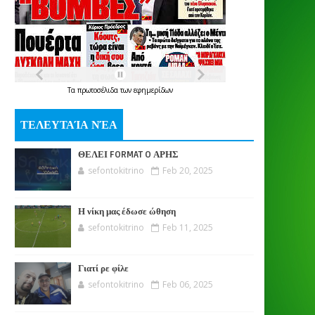
Τα
πρωτοσέλιδα
των
εφημερίδων
ΤΕΛΕΥΤΑΊΑ ΝΈΑ
ΘΕΛΕΙ FORMAT O ΑΡΗΣ
sefontokitrino
Feb 20, 2025
Η νίκη μας έδωσε ώθηση
sefontokitrino
Feb 11, 2025
Γιατί ρε φίλε
sefontokitrino
Feb 06, 2025