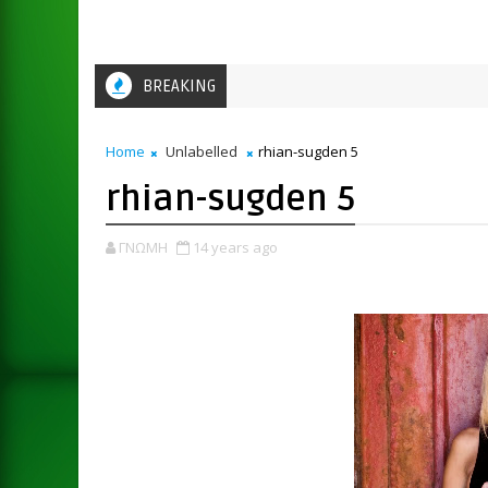
BREAKING
Home
Unlabelled
rhian-sugden 5
rhian-sugden 5
ΓΝΩΜΗ
14 years ago