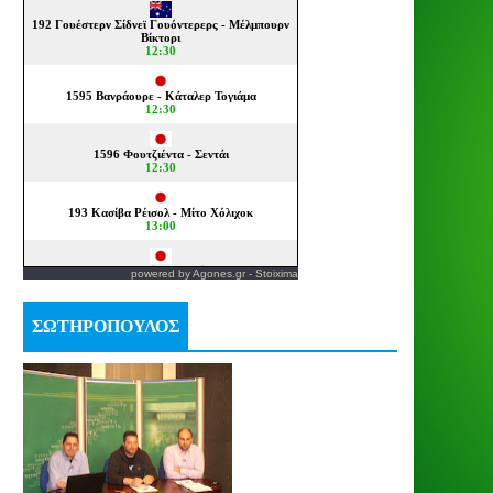
powered by
Agones.gr
-
Stoixima
ΣΩΤΗΡΟΠΟΥΛΟΣ