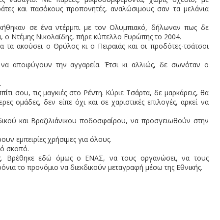
άτες και πασόκους προπονητές, αναλώσιμους σαν τα μελάνια
ικήθηκαν σε ένα ντέρμπι με τον Ολυμπιακό, δήλωναν πως δε
, ο Ντέμης Νικολαϊδης, πήρε κύπελλο Ευρώπης το 2004.
α τα ακούσει ο Θρύλος κι ο Πειραιάς και οι προδότες-τσάτσοι
 να αποφύγουν την αγγαρεία. Έτσι κι αλλιώς, δε σωνόταν ο
.
τι σου, τις μαγκιές στο Ρέντη. Κύριε Τσάρτα, δε μαρκάρεις, θα
ερες ομάδες, δεν είπε όχι και σε χαριστικές επιλογές, αρκεί να
ικού και Βραζιλιάνικου ποδοσφαίρου, να προσγειωθούν στην
ουν εμπειρίες χρήσιμες για όλους.
νό σκοπό.
ής. Βρέθηκε εδώ όμως ο ΕΝΑΣ, να τους οργανώσει, να τους
όνια το προνόμιο να διεκδικούν μεταγραφή μέσω της Εθνικής.