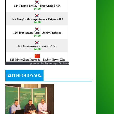
powered by
Agones.gr
-
Stoixima
ΣΩΤΗΡΟΠΟΥΛΟΣ