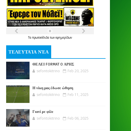
Τα
πρωτοσέλιδα
των
εφημερίδων
ΤΕΛΕΥΤΑΊΑ ΝΈΑ
ΘΕΛΕΙ FORMAT O ΑΡΗΣ
sefontokitrino
Feb 20, 2025
Η νίκη μας έδωσε ώθηση
sefontokitrino
Feb 11, 2025
Γιατί ρε φίλε
sefontokitrino
Feb 06, 2025