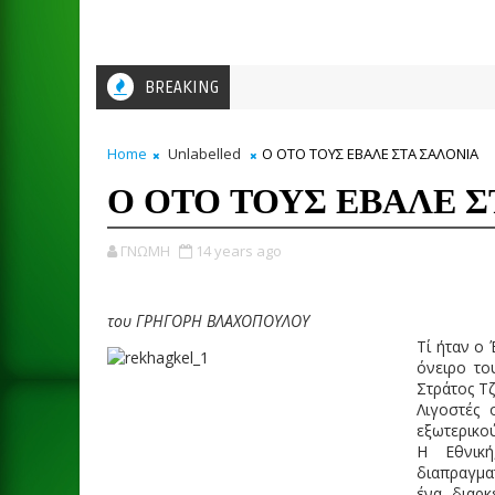
BREAKING
Home
Unlabelled
Ο ΟΤΟ ΤΟΥΣ ΕΒΑΛΕ ΣΤΑ ΣΑΛΟΝΙΑ
Ο ΟΤΟ ΤΟΥΣ ΕΒΑΛΕ Σ
ΓΝΩΜΗ
14 years ago
του ΓΡΗΓΟΡΗ ΒΛΑΧΟΠΟΥΛΟΥ
Τί ήταν ο 
όνειρο το
Στράτος Τ
Λιγοστές 
εξωτερικού
Η Εθνική
διαπραγμα
ένα διαρκ