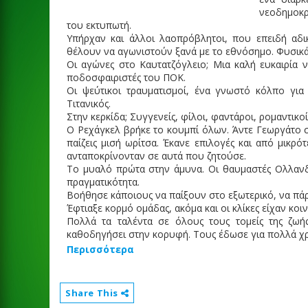
νεοδημοκρ
του εκτυπωτή.
Υπήρχαν και άλλοι λαοπρόβλητοι, που επειδή αδ
θέλουν να αγωνιστούν ξανά με το εθνόσημο. Φυσικά
Οι αγώνες στο Καυτατζόγλειο; Μια καλή ευκαιρία ν
ποδοσφαιριστές του ΠΟΚ.
Οι ψεύτικοι τραυματισμοί, ένα γνωστό κόλπο για
Τιτανικός.
Στην κερκίδα; Συγγενείς, φίλοι, φαντάροι, ρομαντικοί
Ο Ρεχάγκελ βρήκε το κουμπί όλων. Άντε Γεωργάτο σπί
παίζεις μισή ωρίτσα. Έκανε επιλογές και από μικρότ
ανταποκρίνονταν σε αυτά που ζητούσε.
Το μυαλό πρώτα στην άμυνα. Οι θαυμαστές Ολλανδ
πραγματικότητα.
Βοήθησε κάποιους να παίξουν στο εξωτερικό, να πάρ
Έφτιαξε κορμό ομάδας, ακόμα και οι κλίκες είχαν κοι
Πολλά τα ταλέντα σε όλους τους τομείς της ζω
καθοδηγήσει στην κορυφή. Τους έδωσε για πολλά χρ
Περισσότερα
Share This