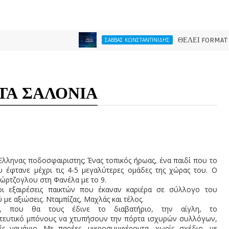
ΘΕΛΕΙ FORMAT O ΑΡΗΣ
ΣΑΒΒΑΣ ΚΩΝΣΤΑΝΤΙΝΙΔΗΣ
ΤΑ ΣΑΛΟΝΙΑ
Έλληνας ποδοσφαιριστης; Ένας τοπικός ήρωας, ένα παιδί που το
υ έφτανε μέχρι τις 4-5 μεγαλύτερες ομάδες της χώρας του. Ο
ζώρτζογλου στη Φανέλα με το 9.
οι εξαιρέσεις παικτών που έκαναν καριέρα σε σύλλογο του
 με αξιώσεις. Νταμπίζας, Μαχλάς και τέλος.
, που θα τους έδινε το διαβατήριο, την αίγλη, το
τευτικό μπόνους να χτυπήσουν την πόρτα ισχυρών συλλόγων,
ές ναυάγιο. Με παρέες, μικροσυμφέροντα, χωρίς σχέδιο, με