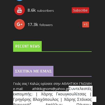
8.6k
Subscribe
subscribers
17.3k
+1
followers
RECENT NEWS
ΣΧΕΤΙΚΑ ΜΕ ΕΜΑΣ
Γειάς σας ! Καλώς ορίσατε στην ΑΘΛΗΤΙΚΗ ΓΝΩΜΗ
Συντ
ελεστές 
e-mail: athl
it
ikignomi@yahoo.gr
εκπομπής: | Χάρης Γκουγκουλίτσας | 
Γρηγόρης Βλαχόπουλος | Χάρης Στόικος                                                                                                                                     
Ρεπορτάζ Απόλλων Πόντου, 