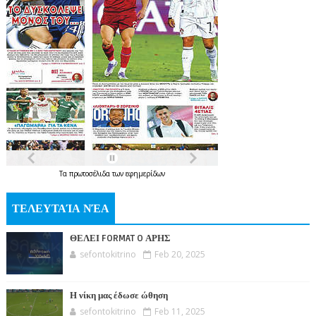
Τα
πρωτοσέλιδα
των
εφημερίδων
ΤΕΛΕΥΤΑΊΑ ΝΈΑ
ΘΕΛΕΙ FORMAT O ΑΡΗΣ
sefontokitrino
Feb 20, 2025
Η νίκη μας έδωσε ώθηση
sefontokitrino
Feb 11, 2025