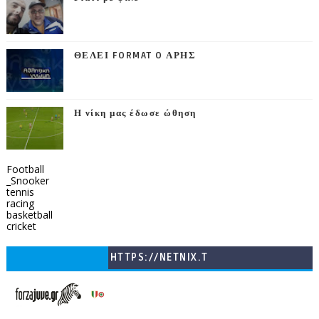
ΘΕΛΕΙ FORMAT O ΑΡΗΣ
Η νίκη μας έδωσε ώθηση
Football
_Snooker
tennis
racing
basketball
cricket
HTTPS://NETNIX.T
V/COUNTRIES/GR/
CHANNELS/GNOMI-