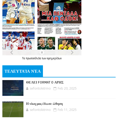
Τα
πρωτοσέλιδα
των
εφημερίδων
ΤΕΛΕΥΤΑΊΑ ΝΈΑ
ΘΕΛΕΙ FORMAT O ΑΡΗΣ
sefontokitrino
Feb 20, 2025
Η νίκη μας έδωσε ώθηση
sefontokitrino
Feb 11, 2025