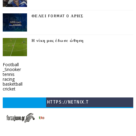
ΘΕΛΕΙ FORMAT O ΑΡΗΣ
Η νίκη μας έδωσε ώθηση
Football
_Snooker
tennis
racing
basketball
cricket
HTTPS://NETNIX.T
V/COUNTRIES/GR/
CHANNELS/GNOMI-
TV