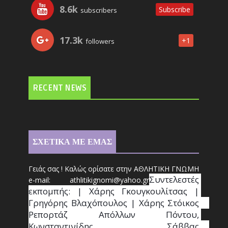
8.6k
Subscribe
subscribers
17.3k
+1
followers
RECENT NEWS
ΣΧΕΤΙΚΑ ΜΕ ΕΜΑΣ
Γειάς σας ! Καλώς ορίσατε στην ΑΘΛΗΤΙΚΗ ΓΝΩΜΗ
Συντ
ελεστές 
e-mail: athl
it
ikignomi@yahoo.gr
εκπομπής: | Χάρης Γκουγκουλίτσας | 
Γρηγόρης Βλαχόπουλος | Χάρης Στόικος                                                                                                                                     
Ρεπορτάζ Απόλλων Πόντου, 
Κωνσταντινίδης   Σάββας                                                                    