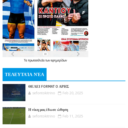
Τα
πρωτοσέλιδα
των
εφημερίδων
ΤΕΛΕΥΤΑΊΑ ΝΈΑ
ΘΕΛΕΙ FORMAT O ΑΡΗΣ
sefontokitrino
Feb 20, 2025
Η νίκη μας έδωσε ώθηση
sefontokitrino
Feb 11, 2025