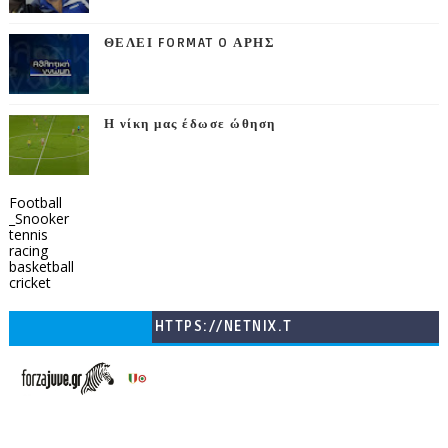
ΘΕΛΕΙ FORMAT O ΑΡΗΣ
Η νίκη μας έδωσε ώθηση
Football
_Snooker
tennis
racing
basketball
cricket
HTTPS://NETNIX.T
V/COUNTRIES/GR/
CHANNELS/GNOMI-
TV