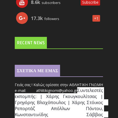
8.6k
Subscribe
subscribers
17.3k
+1
followers
RECENT NEWS
ΣΧΕΤΙΚΑ ΜΕ ΕΜΑΣ
Γειάς σας ! Καλώς ορίσατε στην ΑΘΛΗΤΙΚΗ ΓΝΩΜΗ
Συντ
ελεστές 
e-mail: athl
it
ikignomi@yahoo.gr
εκπομπής: | Χάρης Γκουγκουλίτσας | 
Γρηγόρης Βλαχόπουλος | Χάρης Στόικος                                                                                                                                     
Ρεπορτάζ Απόλλων Πόντου, 
Κωνσταντινίδης   Σάββας                                                                    