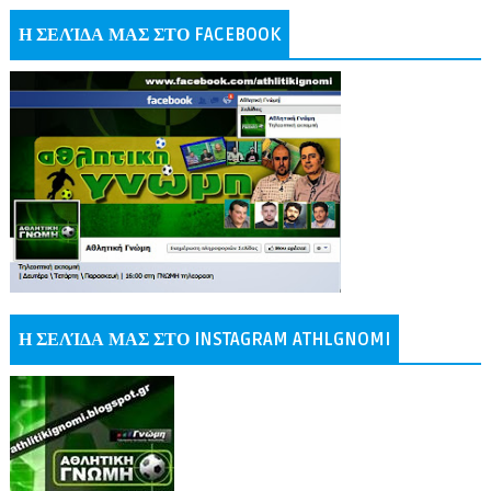
Η ΣΕΛΊΔΑ ΜΑΣ ΣΤΟ FACEBOOK
Η ΣΕΛΊΔΑ ΜΑΣ ΣΤΟ INSTAGRAM ATHLGNOMI