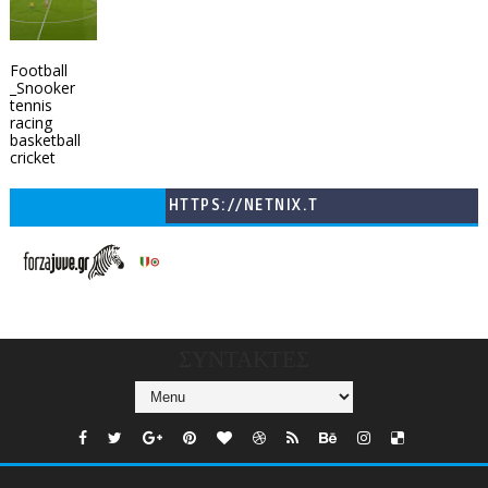
Football
_Snooker
tennis
racing
basketball
cricket
HTTPS://NETNIX.T
V/COUNTRIES/GR/
CHANNELS/GNOMI-
TV
ΣΥΝΤΑΚΤΕΣ