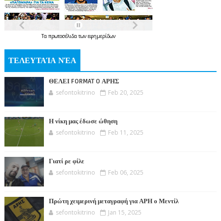
Τα
πρωτοσέλιδα
των
εφημερίδων
ΤΕΛΕΥΤΑΊΑ ΝΈΑ
ΘΕΛΕΙ FORMAT O ΑΡΗΣ
sefontokitrino
Feb 20, 2025
Η νίκη μας έδωσε ώθηση
sefontokitrino
Feb 11, 2025
Γιατί ρε φίλε
sefontokitrino
Feb 06, 2025
Πρώτη χειμερινή μεταγραφή για ΑΡΗ ο Μεντίλ
sefontokitrino
Jan 15, 2025