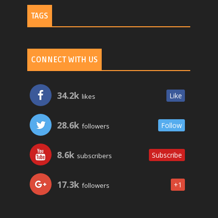
TAGS
CONNECT WITH US
34.2k
Like
likes
28.6k
Follow
followers
8.6k
Subscribe
subscribers
17.3k
+1
followers