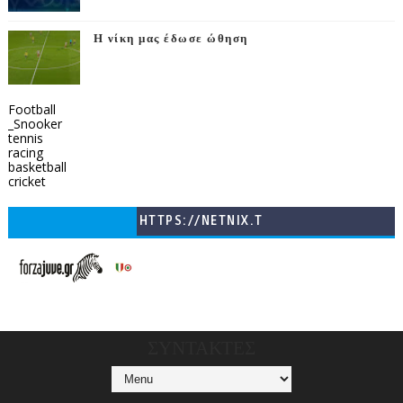
Η νίκη μας έδωσε ώθηση
Football
_Snooker
tennis
racing
basketball
cricket
HTTPS://NETNIX.T
V/COUNTRIES/GR/
CHANNELS/GNOMI-
TV
ΣΥΝΤΑΚΤΕΣ