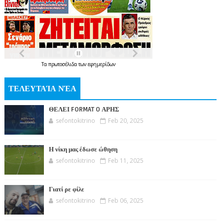
Τα
πρωτοσέλιδα
των
εφημερίδων
ΤΕΛΕΥΤΑΊΑ ΝΈΑ
ΘΕΛΕΙ FORMAT O ΑΡΗΣ
sefontokitrino
Feb 20, 2025
Η νίκη μας έδωσε ώθηση
sefontokitrino
Feb 11, 2025
Γιατί ρε φίλε
sefontokitrino
Feb 06, 2025