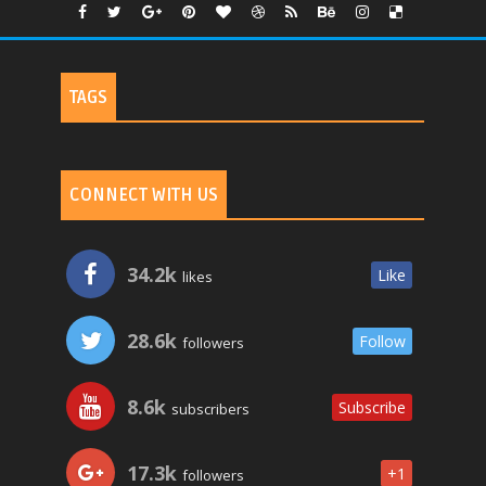
TAGS
CONNECT WITH US
34.2k
Like
likes
28.6k
Follow
followers
8.6k
Subscribe
subscribers
17.3k
+1
followers