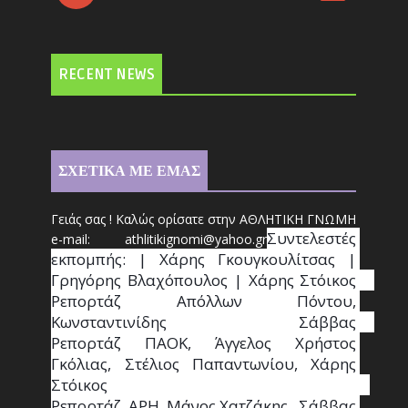
RECENT NEWS
ΣΧΕΤΙΚΑ ΜΕ ΕΜΑΣ
Γειάς σας ! Καλώς ορίσατε στην ΑΘΛΗΤΙΚΗ ΓΝΩΜΗ
Συντ
ελεστές 
e-mail: athl
it
ikignomi@yahoo.gr
εκπομπής: | Χάρης Γκουγκουλίτσας | 
Γρηγόρης Βλαχόπουλος | Χάρης Στόικος                                                                                                                                     
Ρεπορτάζ Απόλλων Πόντου, 
Κωνσταντινίδης   Σάββας                                                                    
Ρεπορτάζ ΠΑΟΚ, Άγγελος Χρήστος 
Γκόλιας, Στέλιος Παπαντωνίου, Χάρης 
Στόικος                                                                        
Ρεπορτάζ  ΑΡΗ, Μάνος Χατζάκης , Σάββας 