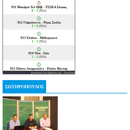
powered by
Agones.gr
-
Stoixima
ΣΩΤΗΡΟΠΟΥΛΟΣ