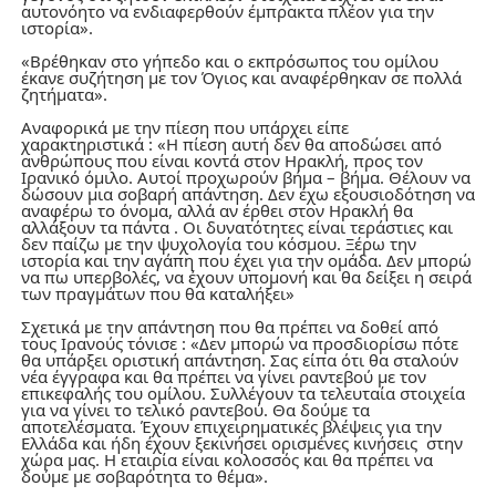
αυτονόητο να ενδιαφερθούν έμπρακτα πλέον για την
ιστορία».
«Βρέθηκαν στο γήπεδο και ο εκπρόσωπος του ομίλου
έκανε συζήτηση με τον Όγιος και αναφέρθηκαν σε πολλά
ζητήματα».
Αναφορικά με την πίεση που υπάρχει είπε
χαρακτηριστικά :
«Η πίεση αυτή δεν θα αποδώσει από
ανθρώπους που είναι κοντά στον Ηρακλή, προς τον
Ιρανικό όμιλο. Αυτοί προχωρούν βήμα – βήμα. Θέλουν να
δώσουν μια σοβαρή απάντηση. Δεν έχω εξουσιοδότηση να
αναφέρω το όνομα, αλλά αν έρθει στον Ηρακλή θα
αλλάξουν τα πάντα . Οι δυνατότητες είναι τεράστιες και
δεν παίζω με την ψυχολογία του κόσμου. Ξέρω την
ιστορία και την αγάπη που έχει για την ομάδα. Δεν μπορώ
να πω υπερβολές, να έχουν υπομονή και θα δείξει η σειρά
των πραγμάτων που θα καταλήξει»
Σχετικά με την απάντηση που θα πρέπει να δοθεί από
τους Ιρανούς τόνισε :
«Δεν μπορώ να προσδιορίσω πότε
θα υπάρξει οριστική απάντηση. Σας είπα ότι θα σταλούν
νέα έγγραφα και θα πρέπει να γίνει ραντεβού με τον
επικεφαλής του ομίλου. Συλλέγουν τα τελευταία στοιχεία
για να γίνει το τελικό ραντεβού. Θα δούμε τα
αποτελέσματα. Έχουν επιχειρηματικές βλέψεις για την
Ελλάδα και ήδη έχουν ξεκινήσει ορισμένες κινήσεις στην
χώρα μας. Η εταιρία είναι κολοσσός και θα πρέπει να
δούμε με σοβαρότητα το θέμα».