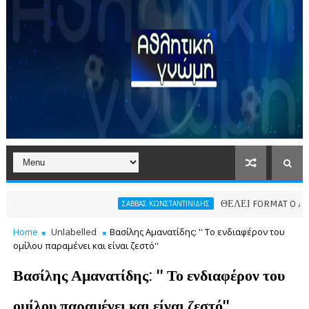
ΘΕΛΕΙ FORMAT O ΑΡΗΣ
ΣΑΒΒΑΣ ΚΩΝΣΤΑΝΤΙΝΙΔΗΣ
Home
Unlabelled
Βασίλης Αμανατίδης: '' Το ενδιαφέρον του
ομίλου παραμένει και είναι ζεστό''
Βασίλης Αμανατίδης: '' Το ενδιαφέρον του
ομίλου παραμένει και είναι ζεστό''