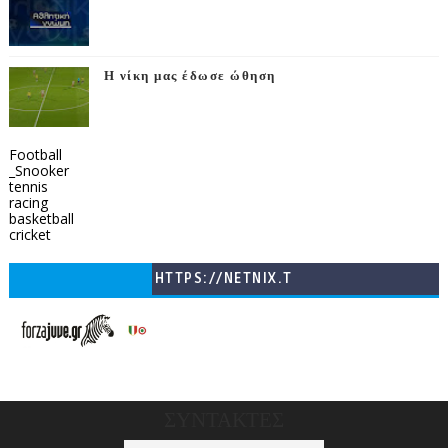
Η νίκη μας έδωσε ώθηση
Football
_Snooker
tennis
racing
basketball
cricket
HTTPS://NETNIX.T
V/COUNTRIES/GR/
CHANNELS/GNOMI-
TV
ΣΥΝΤΑΚΤΕΣ