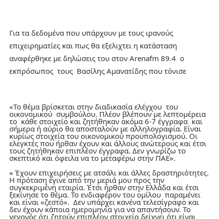
Για τα δεδομένα που υπάρχουν με τους ιρανούς
επιχειρηματίες και πως θα εξελιχτει η κατάσταση
αναφέρθηκε με δηλώσεις του στον Arenafm 89.4 ο
εκπρόσωπος τους Βασίλης Αμανατίδης που τόνισε
«Το θέμα βρίσκεται στην διαδικασία ελέγχου του
οικονομικού συμβούλου. Πλέον βλέπουν με λεπτομέρεια
το κάθε στοιχείο και ζητήθηκαν ακόμα 6-7 έγγραφα και
σήμερα ή αύριο θα αποσταλούν με αλληλογραφία. Είναι
κυρίως στοιχεία του οικονομικού προϋπολογισμού. Οι
ελεγκτές που ήρθαν έχουν και άλλους ανώτερους και έτσι
τους ζητήθηκαν επιπλέον έγγραφα. Δεν γνωρίζω το
σκεπτικό και όφειλα να το μεταφέρω στην ΠΑΕ».
« Έχουν επιχειρήσεις με ατσάλι και άλλες δραστηριότητες.
Η πρόταση έγινε από την μεριά μου προς την
συγκεκριμένη εταιρία. Έτσι ήρθαν στην Ελλάδα και έτσι
ξεκίνησε το θέμα. Το ενδιαφέρον του ομίλου παραμένει
και είναι «ζεστό». Δεν υπάρχει κανένα τελεσίγραφο και
δεν έχουν κάποια ημερομηνία για να απαντήσουν. Το
γεγονός ότι ζητούν επιπλέον στοιχεία δείχνει ότι είναι