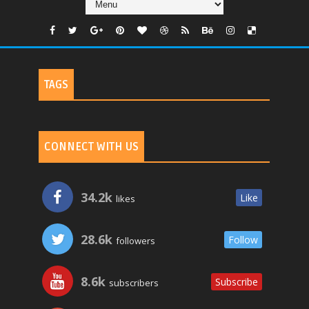
TAGS
CONNECT WITH US
34.2k
Like
likes
28.6k
Follow
followers
8.6k
Subscribe
subscribers