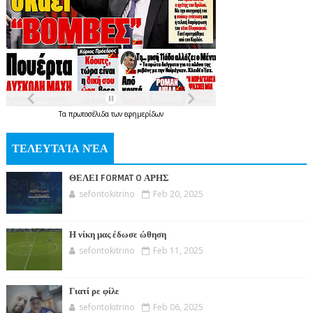
Τα
πρωτοσέλιδα
των
εφημερίδων
ΤΕΛΕΥΤΑΊΑ ΝΈΑ
ΘΕΛΕΙ FORMAT O ΑΡΗΣ
sefontokitrino
Feb 20, 2025
Η νίκη μας έδωσε ώθηση
sefontokitrino
Feb 11, 2025
Γιατί ρε φίλε
sefontokitrino
Feb 06, 2025