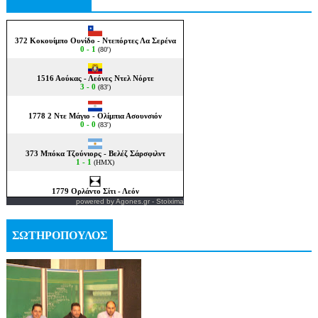
powered by
Agones.gr
-
Stoixima
ΣΩΤΗΡΟΠΟΥΛΟΣ