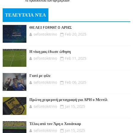
Τα
πρωτοσέλιδα
των
εφημερίδων
ΤΕΛΕΥΤΑΊΑ ΝΈΑ
ΘΕΛΕΙ FORMAT O ΑΡΗΣ
sefontokitrino
Feb 20, 2025
Η νίκη μας έδωσε ώθηση
sefontokitrino
Feb 11, 2025
Γιατί ρε φίλε
sefontokitrino
Feb 06, 2025
Πρώτη χειμερινή μεταγραφή για ΑΡΗ ο Μεντίλ
sefontokitrino
Jan 15, 2025
Τέλος από τον Άρη ο Χουάνκαρ
sefontokitrino
Jan 15, 2025