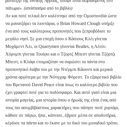
μάνατζερ της εθνικής Αγγλίας, απόψε είναι σωριασμένος στο
πάτωμα». (απόσπασμα από το βιβλίο)
Αν και ποτέ τελικά δεν καλέστηκε από την Ομοσπονδία ώστε
να μανατζάρει τα λιοντάρια, ο Brian Howard Clough υπήρξε
ένα από τους καλύτερους προπονητές που ξεπροβόδισε το
μεγάλο νησί. Σε μια εποχή όπου ο Κάσιους Κλέι γίνεται
Μοχάμεντ Άλι, οι Quarrymen γίνονται Beatles, η Λέσλι
Χόρνμπι γίνεται Τουίγκι και ο Τζορτζ Μπεστ γίνεται Τζόρτζι
Μπεστ, ο Κλάφι ετοιμαζόταν να σαρώσει τα πάντα στο
προπονητικό διάβα του με την Ντέρμπι Κάουντι και μερικά
χρόνια αργότερα με την Νότιγχαμ Φόρεστ. Το εξαιρετικό βιβλίο
του Βρετανού David Peace είναι ίσως το καλύτερο βιβλίο που
έχει γραφτεί ποτέ για το ποδόσφαιρο. Και αυτό γιατί είναι μια
ιστορία μαγείας, μια ιστορία όπου ο ήρωάς της είναι ένας από
τους πιο ασυμβίβαστους χαρακτήρες που πάτησε ποτέ χορτάρι,
κάθισε σε πάγκο, ήπιε, κάπνισε, έβρισε μέσα σε αποδυτήρια,
κέρδισε τα πάντα και το έκανε με το δικό του μοναδικό τρόπο.