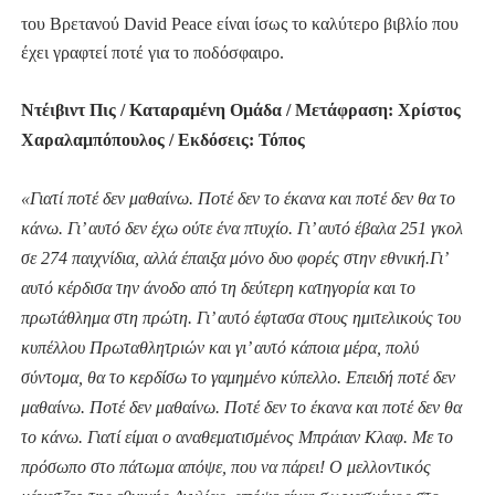
του Βρετανού
David Peace
είναι ίσως το καλύτερο βιβλίο που
έχει γραφτεί ποτέ για το ποδόσφαιρο.
Ντέιβιντ Πις / Καταραμένη Ομάδα / Μετάφραση: Χρίστος
Χαραλαμπόπουλος / Εκδόσεις: Τόπος
«Γιατί ποτέ δεν μαθαίνω. Ποτέ δεν το έκανα και ποτέ δεν θα το
κάνω. Γι’ αυτό δεν έχω ούτε ένα πτυχίο. Γι’ αυτό έβαλα 251 γκολ
σε 274 παιχνίδια, αλλά έπαιξα μόνο δυο φορές στην εθνική.Γι’
αυτό κέρδισα την άνοδο από τη δεύτερη κατηγορία και το
πρωτάθλημα στη πρώτη. Γι’ αυτό έφτασα στους ημιτελικούς του
κυπέλλου Πρωταθλητριών και γι’ αυτό κάποια μέρα, πολύ
σύντομα, θα το κερδίσω το γαμημένο κύπελλο. Επειδή ποτέ δεν
μαθαίνω. Ποτέ δεν μαθαίνω. Ποτέ δεν το έκανα και ποτέ δεν θα
το κάνω. Γιατί είμαι ο αναθεματισμένος Μπράιαν Κλαφ. Με το
πρόσωπο στο πάτωμα απόψε, που να πάρει! Ο μελλοντικός