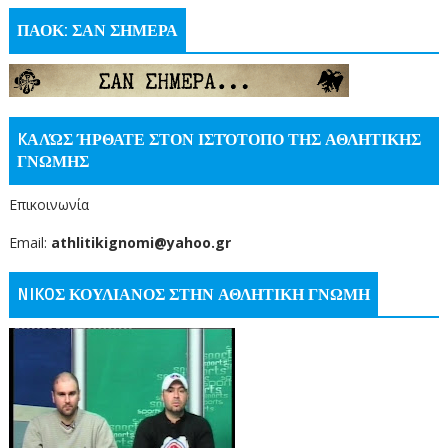
ΠΑΟΚ: ΣΑΝ ΣΗΜΕΡΑ
KΑΛΏΣ ΉΡΘΑΤΕ ΣΤΟΝ ΙΣΤΌΤΟΠΟ ΤΗΣ ΑΘΛΗΤΙΚΗΣ
ΓΝΩΜΗΣ
Επικοινωνία
Email:
athlitikignomi@yahoo.gr
NIKOΣ ΚΟΥΛΙΑΝΟΣ ΣΤΗΝ ΑΘΛΗΤΙΚΗ ΓΝΩΜΗ