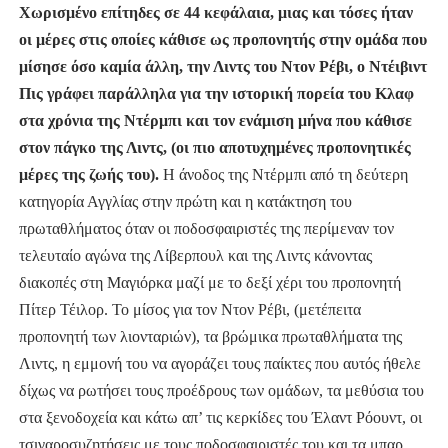
Χωρισμένο επίτηδες σε 44 κεφάλαια, μιας και τόσες ήταν
οι μέρες στις οποίες κάθισε ως προπονητής στην ομάδα που
μίσησε όσο καμία άλλη, την Λιντς του Ντον Ρέβι, ο Ντέιβιντ
Πις γράφει παράλληλα για την ιστορική πορεία του Κλαφ
στα χρόνια της Ντέρμπι και τον ενάμιση μήνα που κάθισε
στον πάγκο της Λιντς, (οι πιο αποτυχημένες προπονητικές
μέρες της ζωής του).
Η άνοδος της Ντέρμπι από τη δεύτερη
κατηγορία Αγγλίας στην πρώτη και η κατάκτηση του
πρωταθλήματος όταν οι ποδοσφαιριστές της περίμεναν τον
τελευταίο αγώνα της Λίβερπουλ και της Λιντς κάνοντας
διακοπές στη Μαγιόρκα μαζί με το δεξί χέρι του προπονητή
Πίτερ Τέιλορ. Το μίσος για τον Ντον Ρέβι, (μετέπειτα
προπονητή των λιονταριών), τα βρώμικα πρωταθλήματα της
Λιντς, η εμμονή του να αγοράζει τους παίκτες που αυτός ήθελε
δίχως να ρωτήσει τους προέδρους των ομάδων, τα μεθύσια του
στα ξενοδοχεία και κάτω απ’ τις κερκίδες του Έλαντ Ρόουντ, οι
τσιγαροσυζητήσεις με τους ποδοσφαιριστές του και τα μπαρ