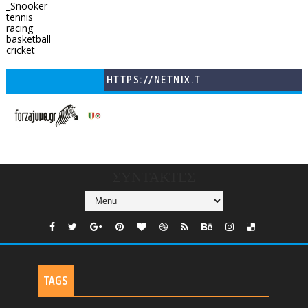
_Snooker
tennis
racing
basketball
cricket
HTTPS://NETNIX.T
V/COUNTRIES/GR/
CHANNELS/GNOMI-
TV
ΣΥΝΤΑΚΤΕΣ
TAGS