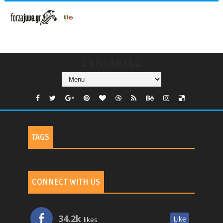
V/COUNTRIES/GR/
CHANNELS/GNOMI-
TV
ΣΥΝΤΑΚΤΕΣ
TAGS
CONNECT WITH US
34.2k
Like
likes