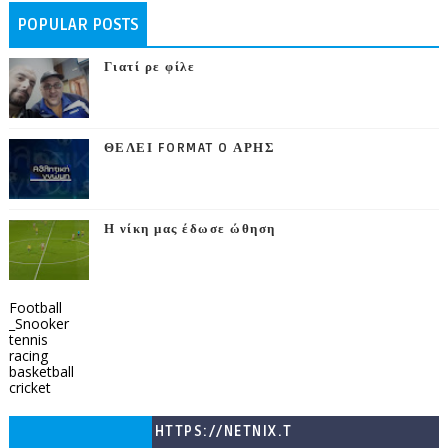
POPULAR POSTS
Γιατί ρε φίλε
ΘΕΛΕΙ FORMAT O ΑΡΗΣ
Η νίκη μας έδωσε ώθηση
Football
_Snooker
tennis
racing
basketball
cricket
HTTPS://NETNIX.T