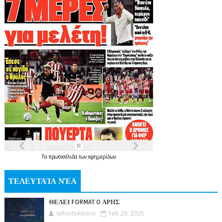
Τα
πρωτοσέλιδα
των
εφημερίδων
ΤΕΛΕΥΤΑΊΑ ΝΈΑ
ΘΕΛΕΙ FORMAT O ΑΡΗΣ
sefontokitrino
Feb 20, 2025