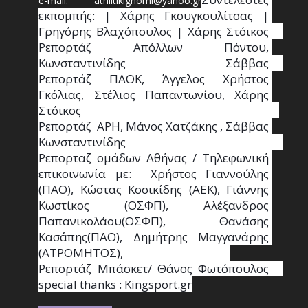
e-mail: athl
it
ikignomi@yahoo.gr
εκπομπής: | Χάρης Γκουγκουλίτσας | 
Γρηγόρης Βλαχόπουλος | Χάρης Στόικος                                                                                                                                     
Ρεπορτάζ Απόλλων Πόντου, 
Κωνσταντινίδης   Σάββας                                                                    
Ρεπορτάζ ΠΑΟΚ, Άγγελος Χρήστος 
Γκόλιας, Στέλιος Παπαντωνίου, Χάρης 
Στόικος                                                                        
Ρεπορτάζ  ΑΡΗ, Μάνος Χατζάκης , Σάββας 
Κωνσταντινίδης                                                                                                  
Ρεπορταζ ομάδων Αθήνας / Τηλεφωνική 
επικοινωνία με:  Χρήστος Γιαννούλης 
(ΠΑΟ), Κώστας Κοσικίδης (ΑΕΚ), Γιάννης 
Κωστίκος (ΟΣΦΠ), Αλέξανδρος 
Παπανικολάου(ΟΣΦΠ), Θανάσης 
Κασάπης(ΠΑΟ), Δημήτρης Μαγγανάρης 
(ΑΤΡΟΜΗΤΟΣ),                                       
Ρεπορτάζ Μπάσκετ/ Θάνος Φωτόπουλος                                                                                                
special thanks : Κingsport.gr