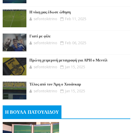
Η νίκη μας έδωσε ώθηση
sefontokitrino
Feb 11, 2025
Γιατί ρε φίλε
sefontokitrino
Feb 06, 2025
Πρώτη χειμερινή μεταγραφή για ΑΡΗ ο Μεντίλ
sefontokitrino
Jan 15, 2025
Τέλος από τον Άρη ο Χουάνκαρ
sefontokitrino
Jan 15, 2025
Η ΒΟΥΛΑ ΠΑΤΟΥΛΙΔΟΥ