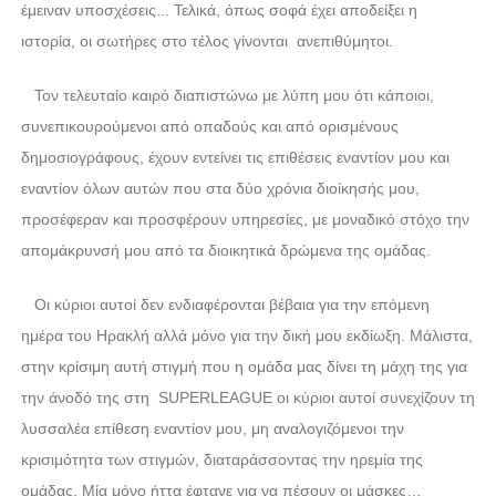
έμειναν υποσχέσεις... Τελικά, όπως σοφά έχει αποδείξει η
ιστορία, οι σωτήρες στο τέλος γίνονται ανεπιθύμητοι.
Τον τελευταίο καιρό διαπιστώνω με λύπη μου ότι κάποιοι,
συνεπικουρούμενοι από οπαδούς και από ορισμένους
δημοσιογράφους, έχουν εντείνει τις επιθέσεις εναντίον μου και
εναντίον όλων αυτών που στα δύο χρόνια διοίκησής μου,
προσέφεραν και προσφέρουν υπηρεσίες, με μοναδικό στόχο την
απομάκρυνσή μου από τα διοικητικά δρώμενα της ομάδας.
Οι κύριοι αυτοί δεν ενδιαφέρονται βέβαια για την επόμενη
ημέρα του Ηρακλή αλλά μόνο για την δική μου εκδίωξη. Μάλιστα,
στην κρίσιμη αυτή στιγμή που η ομάδα μας δίνει τη μάχη της για
την άνοδό της στη SUPERLEAGUE οι κύριοι αυτοί συνεχίζουν τη
λυσσαλέα επίθεση εναντίον μου, μη αναλογιζόμενοι την
κρισιμότητα των στιγμών, διαταράσσοντας την ηρεμία της
ομάδας. Μία μόνο ήττα έφτανε για να πέσουν οι μάσκες…