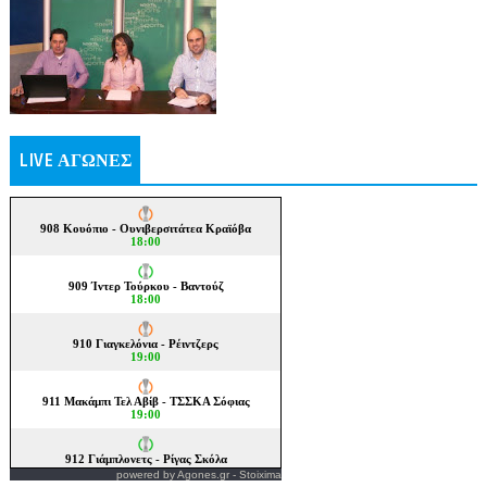
LIVE ΑΓΩΝΕΣ
powered by
Agones.gr
-
Stoixima