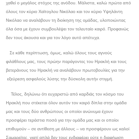
χαθεί ο μεγάλος στόχος της ανόδου. Μάλιστα, καλώ πρώτα από
όλους τον κύριο Χαϊτογλου Νικόλαο και τον κύριο Υψηλάντη
Νικόλαο να αναλάβουν τη διοίκηση της ομάδας, υλοποιώντας
όλα όσα με έχουν συμβουλέψει τον τελευταίο καιρό. Προφανώς
δεν τους άκουσα και για τον λόγο αυτό απέτυχα.
Σε κάθε περίπτωση, όμως, καλώ όλους τους αγνούς
φιλάθλους μας, τους πρώην παράγοντες του Ηρακλή και τους
βετεράνους του Ηρακλή να αναλάβουν πρωτοβουλίες για την
εξεύρεση ασφαλούς λύσης την δύσκολη αυτήν στιγμή.
Τέλος, δηλώνω ότι ευχαριστώ από καρδιάς τον κόσμο του
Ηρακλή που στέκεται όλον αυτόν τον καιρό δίπλα στην ομάδα
μας και τους δύο ανθρώπους οι οποίοι ανώνυμα έχουν
προσφέρει τεράστια ποσά για την ομάδα μας και οι οποίοι
επιθυμούν – σε αντίθεση με άλλους – να προσφέρουν ως καλοί
Σαμαρείτες, γιατί απλά δεν τους ενδιαφέρει ούτε η διαφήμιση