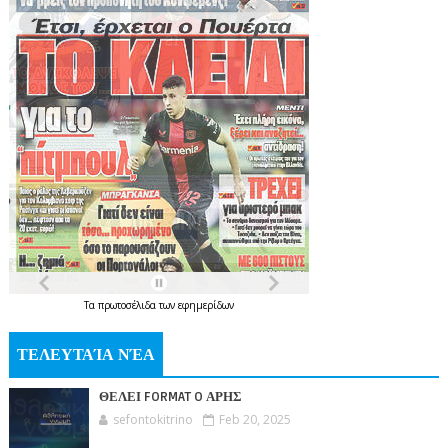
Τα
πρωτοσέλιδα
των
εφημερίδων
ΤΕΛΕΥΤΑΊΑ ΝΈΑ
ΘΕΛΕΙ FORMAT O ΑΡΗΣ
sefontokitrino
Feb 20, 2025