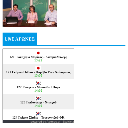
LIVE ΑΓΩΝΕΣ
powered by
Agones.gr
-
Stoixima