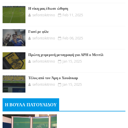
Η νίκη μας έδωσε ώθηση
sefontokitrino
Feb 11, 2025
Γιατί ρε φίλε
sefontokitrino
Feb 06, 2025
Πρώτη χειμερινή μεταγραφή για ΑΡΗ ο Μεντίλ
sefontokitrino
Jan 15, 2025
Τέλος από τον Άρη ο Χουάνκαρ
sefontokitrino
Jan 15, 2025
Η ΒΟΥΛΑ ΠΑΤΟΥΛΙΔΟΥ