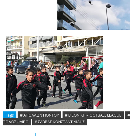
Tags
# ΑΠΟΛΛΩΝ ΠΟΝΤΟΥ
# Β ΕΘΝΙΚΗ -FOOTBALL LEAGUE
#
ΠΟΔΟΣΦΑΙΡΟ
# ΣΑΒΒΑΣ ΚΩΝΣΤΑΝΤΙΝΙΔΗΣ