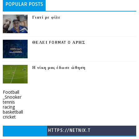
POPULAR POSTS
Γιατί ρε φίλε
ΘΕΛΕΙ FORMAT O ΑΡΗΣ
Η νίκη μας έδωσε ώθηση
Football
_Snooker
tennis
racing
basketball
cricket
HTTPS://NETNIX.T