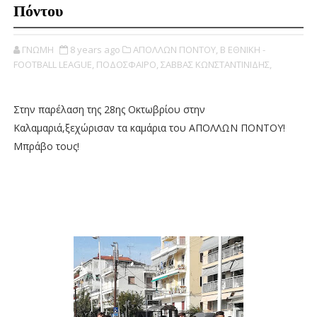
Πόντου
ΓΝΩΜΗ
8 years ago
ΑΠΟΛΛΩΝ ΠΟΝΤΟΥ,
Β ΕΘΝΙΚΗ -
FOOTBALL LEAGUE,
ΠΟΔΟΣΦΑΙΡΟ,
ΣΑΒΒΑΣ ΚΩΝΣΤΑΝΤΙΝΙΔΗΣ,
Στην παρέλαση της 28ης Οκτωβρίου στην
Καλαμαριά,ξεχώρισαν τα καμάρια του ΑΠΟΛΛΩΝ ΠΟΝΤΟΥ!
Μπράβο τους!