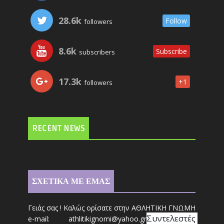
28.6k
Follow
followers
8.6k
Subscribe
subscribers
17.3k
+1
followers
RECENT NEWS
ΣΧΕΤΙΚΑ ΜΕ ΕΜΑΣ
Γειάς σας ! Καλώς ορίσατε στην ΑΘΛΗΤΙΚΗ ΓΝΩΜΗ
Συντ
ελεστές 
e-mail: athl
it
ikignomi@yahoo.gr