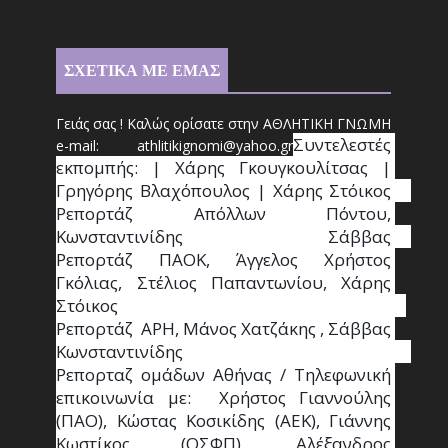
ΣΧΕΤΙΚΑ ΜΕ ΕΜΑΣ
Γειάς σας ! Καλώς ορίσατε στην ΑΘΛΗΤΙΚΗ ΓΝΩΜΗ
Συντ
ελεστές 
e-mail: athl
it
ikignomi@yahoo.gr
εκπομπής: | Χάρης Γκουγκουλίτσας | 
Γρηγόρης Βλαχόπουλος | Χάρης Στόικος                                                                                                                                     
Ρεπορτάζ Απόλλων Πόντου, 
Κωνσταντινίδης   Σάββας                                                                    
Ρεπορτάζ ΠΑΟΚ, Άγγελος Χρήστος 
Γκόλιας, Στέλιος Παπαντωνίου, Χάρης 
Στόικος                                                                        
Ρεπορτάζ  ΑΡΗ, Μάνος Χατζάκης , Σάββας 
Κωνσταντινίδης                                                                                                  
Ρεπορταζ ομάδων Αθήνας / Τηλεφωνική 
επικοινωνία με:  Χρήστος Γιαννούλης 
(ΠΑΟ), Κώστας Κοσικίδης (ΑΕΚ), Γιάννης 
Κωστίκος (ΟΣΦΠ), Αλέξανδρος 