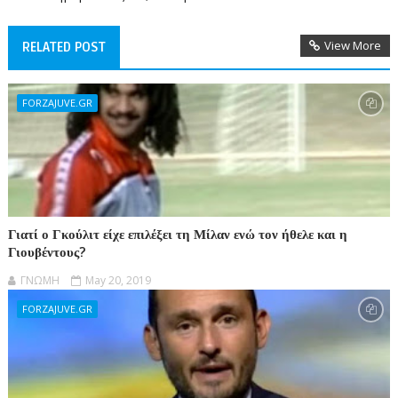
View More
RELATED POST
FORZAJUVE.GR
Γιατί ο Γκούλιτ είχε επιλέξει τη Μίλαν ενώ τον ήθελε και η
Γιουβέντους?
ΓΝΩΜΗ
May 20, 2019
FORZAJUVE.GR