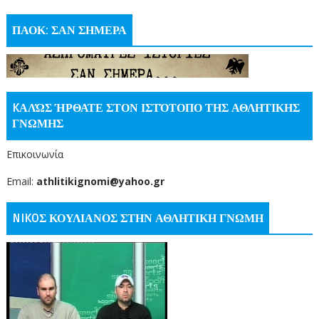
ΠΑΟΚ: ΣΑΝ ΣΗΜΕΡΑ
KΑΛΏΣ ΉΡΘΑΤΕ ΣΤΟΝ ΙΣΤΌΤΟΠΟ ΤΗΣ ΑΘΛΗΤΙΚΗΣ
ΓΝΩΜΗΣ
Επικοινωνία
Email:
athlitikignomi@yahoo.gr
NIKOΣ ΚΟΥΛΙΑΝΟΣ ΣΤΗΝ ΑΘΛΗΤΙΚΗ ΓΝΩΜΗ