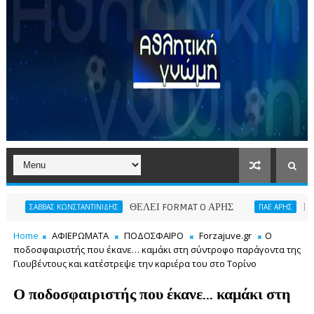
ΘΕΛΕΙ FORMAT O ΑΡΗΣ
Η νίκη μας 
ΒΒΑΣ ΚΩΝΣΤΑΝΤΙΝΙΔΗΣ
ΠΑΕ ΑΡΗΣ
Home
ΑΦΙΕΡΩΜΑΤΑ
ΠΟΔΟΣΦΑΙΡΟ
Forzajuve.gr
Ο
ποδοσφαιριστής που έκανε… καμάκι στη σύντροφο παράγοντα της
Γιουβέντους και κατέστρεψε την καριέρα του στο Τορίνο
Ο ποδοσφαιριστής που έκανε… καμάκι στη