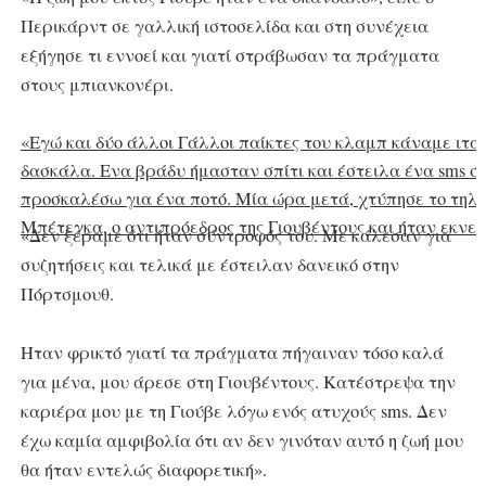
Περικάρντ σε γαλλική ιστοσελίδα και στη συνέχεια
εξήγησε τι εννοεί και γιατί στράβωσαν τα πράγματα
στους μπιανκονέρι.
«Εγώ και δύο άλλοι Γάλλοι παίκτες του κλαμπ κάναμε ιτ
δασκάλα. Ενα βράδυ ήμασταν σπίτι και έστειλα ένα sms σ
προσκαλέσω για ένα ποτό. Μία ώρα μετά, χτύπησε το τηλ
Μπέτεγκα, ο αντιπρόεδρος της Γιουβέντους και ήταν εκνε
«Δεν ξέραμε ότι ήταν σύντροφός του. Με κάλεσαν για
συζητήσεις και τελικά με έστειλαν δανεικό στην
Πόρτσμουθ.
Ηταν φρικτό γιατί τα πράγματα πήγαιναν τόσο καλά
για μένα, μου άρεσε στη Γιουβέντους. Κατέστρεψα την
καριέρα μου με τη Γιούβε λόγω ενός ατυχούς sms. Δεν
έχω καμία αμφιβολία ότι αν δεν γινόταν αυτό η ζωή μου
θα ήταν εντελώς διαφορετική».