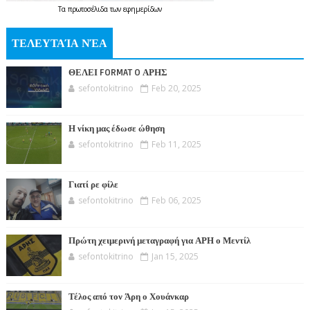
Τα
πρωτοσέλιδα
των
εφημερίδων
ΤΕΛΕΥΤΑΊΑ ΝΈΑ
ΘΕΛΕΙ FORMAT O ΑΡΗΣ
sefontokitrino
Feb 20, 2025
Η νίκη μας έδωσε ώθηση
sefontokitrino
Feb 11, 2025
Γιατί ρε φίλε
sefontokitrino
Feb 06, 2025
Πρώτη χειμερινή μεταγραφή για ΑΡΗ ο Μεντίλ
sefontokitrino
Jan 15, 2025
Τέλος από τον Άρη ο Χουάνκαρ