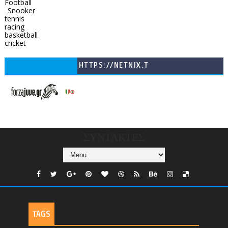
Football
_Snooker
tennis
racing
basketball
cricket
HTTPS://NETNIX.T
V/COUNTRIES/GR/
CHANNELS/GNOMI-
TV
ΣΥΝΤΑΚΤΕΣ
TAGS