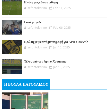
Η νίκη μας έδωσε ώθηση
sefontokitrino
Feb 11, 2025
Γιατί ρε φίλε
sefontokitrino
Feb 06, 2025
Πρώτη χειμερινή μεταγραφή για ΑΡΗ ο Μεντίλ
sefontokitrino
Jan 15, 2025
Τέλος από τον Άρη ο Χουάνκαρ
sefontokitrino
Jan 15, 2025
Η ΒΟΥΛΑ ΠΑΤΟΥΛΙΔΟΥ