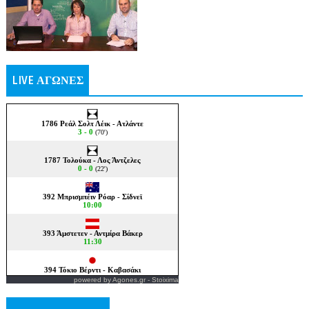
LIVE ΑΓΩΝΕΣ
powered by
Agones.gr
-
Stoixima