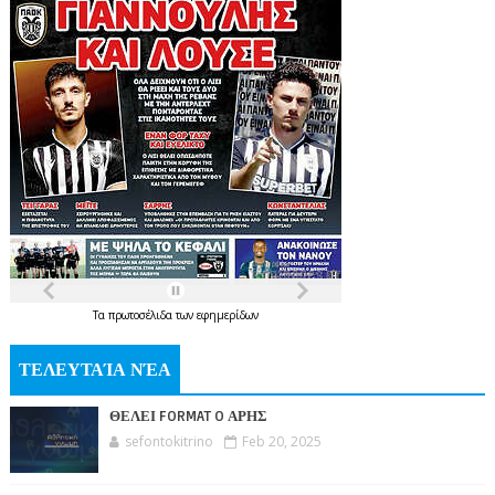
Τα
πρωτοσέλιδα
των
εφημερίδων
ΤΕΛΕΥΤΑΊΑ ΝΈΑ
ΘΕΛΕΙ FORMAT O ΑΡΗΣ
sefontokitrino
Feb 20, 2025