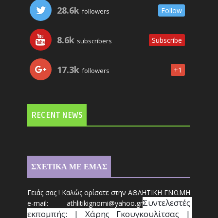
28.6k
Follow
followers
8.6k
Subscribe
subscribers
17.3k
+1
followers
RECENT NEWS
ΣΧΕΤΙΚΑ ΜΕ ΕΜΑΣ
Γειάς σας ! Καλώς ορίσατε στην ΑΘΛΗΤΙΚΗ ΓΝΩΜΗ
Συντ
ελεστές 
e-mail: athl
it
ikignomi@yahoo.gr
εκπομπής: | Χάρης Γκουγκουλίτσας | 