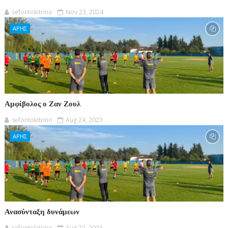
sefontokitrino
Nov 23, 2024
ΑΡΗΣ
Αμφίβολος ο Ζαν Ζουλ
sefontokitrino
Aug 24, 2023
ΑΡΗΣ
Ανασύνταξη δυνάμεων
sefontokitrino
Aug 22, 2023