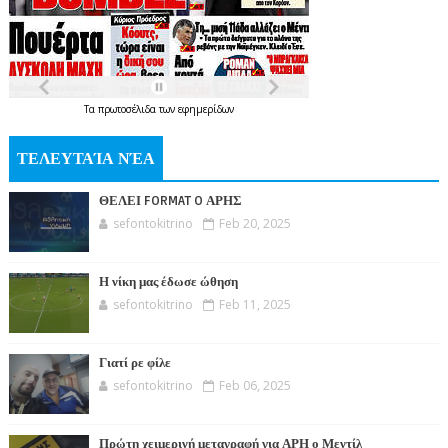
Τα
πρωτοσέλιδα
των
εφημερίδων
ΤΕΛΕΥΤΑΊΑ ΝΈΑ
ΘΕΛΕΙ FORMAT O ΑΡΗΣ
sefontokitrino
Feb 20, 2025
Η νίκη μας έδωσε ώθηση
sefontokitrino
Feb 11, 2025
Γιατί ρε φίλε
sefontokitrino
Feb 06, 2025
Πρώτη χειμερινή μεταγραφή για ΑΡΗ ο Μεντίλ