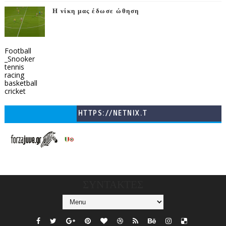
Η νίκη μας έδωσε ώθηση
Football
_Snooker
tennis
racing
basketball
cricket
HTTPS://NETNIX.T
V/COUNTRIES/GR/
CHANNELS/GNOMI-
TV
ΣΥΝΤΑΚΤΕΣ