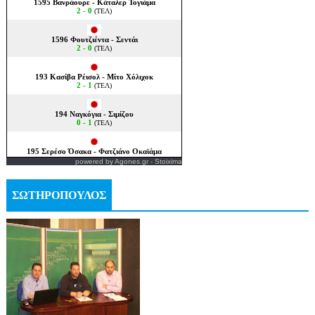
powered by
Agones.gr
-
Stoixima
ΣΩΤΗΡΟΠΟΥΛΟΣ