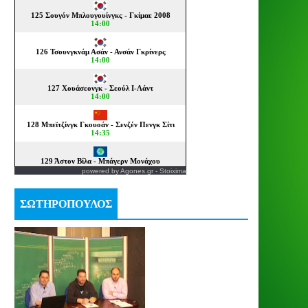
powered by
Agones.gr
-
Stoixima
ΣΩΤΗΡΟΠΟΥΛΟΣ