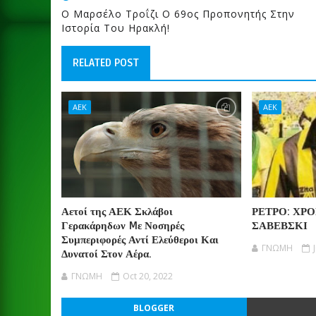
Ο Μαρσέλο Τροΐζι Ο 69ος Προπονητής Στην
Ιστορία Του Ηρακλή!
RELATED POST
ΑΕΚ
ΑΕΚ
Αετοί της ΑΕΚ Σκλάβοι
ΡΕΤΡΟ: ΧΡ
Γερακάρηδων Mε Νοσηρές
ΣΑΒΕΒΣΚΙ
Συμπεριφορές Αντί Ελεύθεροι Και
ΓΝΩΜΗ
Δυνατοί Στον Αέρα.
ΓΝΩΜΗ
Oct 20, 2022
BLOGGER