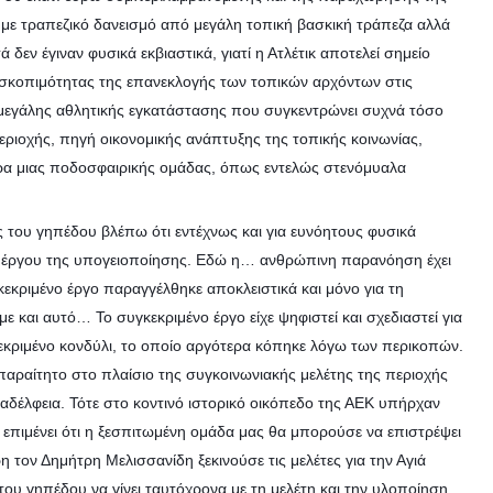
με τραπεζικό δανεισμό από μεγάλη τοπική βασκική τράπεζα αλλά
δεν έγιναν φυσικά εκβιαστικά, γιατί η Ατλέτικ αποτελεί σημείο
σκοπιμότητας της επανεκλογής των τοπικών αρχόντων στις
ο μεγάλης αθλητικής εγκατάστασης που συγκεντρώνει συχνά τόσο
ριοχής, πηγή οικονομικής ανάπτυξης της τοπικής κοινωνίας,
δρα μιας ποδοσφαιρικής ομάδας, όπως εντελώς στενόμυαλα
ου γηπέδου βλέπω ότι εντέχνως και για ευνόητους φυσικά
υ έργου της υπογειοποίησης. Εδώ η… ανθρώπινη παρανόηση έχει
γκεκριμένο έργο παραγγέλθηκε αποκλειστικά και μόνο για τη
ε και αυτό… Το συγκεκριμένο έργο είχε ψηφιστεί και σχεδιαστεί για
κεκριμένο κονδύλι, το οποίο αργότερα κόπηκε λόγω των περικοπών.
απαραίτητο στο πλαίσιο της συγκοινωνιακής μελέτης της περιοχής
αδέλφεια. Τότε στο κοντινό ιστορικό οικόπεδο της ΑΕΚ υπήρχαν
α επιμένει ότι η ξεσπιτωμένη ομάδα μας θα μπορούσε να επιστρέψει
 τον Δημήτρη Μελισσανίδη ξεκινούσε τις μελέτες για την Αγιά
ου γηπέδου να γίνει ταυτόχρονα με τη μελέτη και την υλοποίηση