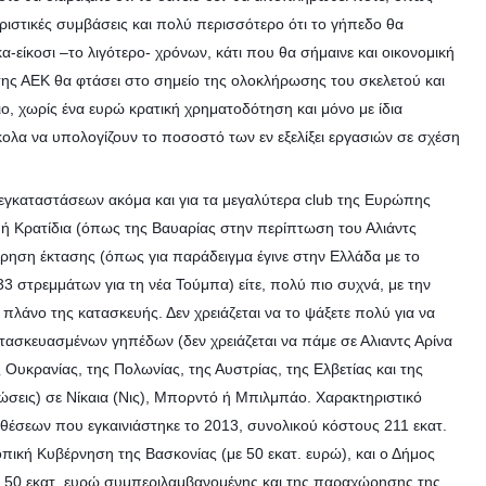
ριστικές συμβάσεις και πολύ περισσότερο ότι το γήπεδο θα
είκοσι –το λιγότερο- χρόνων, κάτι που θα σήμαινε και οικονομική
της ΑΕΚ θα φτάσει στο σημείο της ολοκλήρωσης του σκελετού και
, χωρίς ένα ευρώ κρατική χρηματοδότηση και μόνο με ίδια
ολα να υπολογίζουν το ποσοστό των εν εξελίξει εργασιών σε σχέση
καταστάσεων ακόμα και για τα μεγαλύτερα club της Ευρώπης
 ή Κρατίδια (όπως της Βαυαρίας στην περίπτωση του Αλιάντς
ώρηση έκτασης (όπως για παράδειγμα έγινε στην Ελλάδα με το
στρεμμάτων για τη νέα Τούμπα) είτε, πολύ πιο συχνά, με την
λάνο της κατασκευής. Δεν χρειάζεται να το ψάξετε πολύ για να
ατασκευασμένων γηπέδων (δεν χρειάζεται να πάμε σε Αλιαντς Αρίνα
Ουκρανίας, της Πολωνίας, της Αυστρίας, της Ελβετίας και της
ώσεις) σε Νίκαια (Νις), Μπορντό ή Μπιλμπάο. Χαρακτηριστικό
 θέσεων που εγκαινιάστηκε το 2013, συνολικού κόστους 211 εκατ.
οπική Κυβέρνηση της Βασκονίας (με 50 εκατ. ευρώ), και ο Δήμος
 με 50 εκατ. ευρώ συμπεριλαμβανομένης και της παραχώρησης της