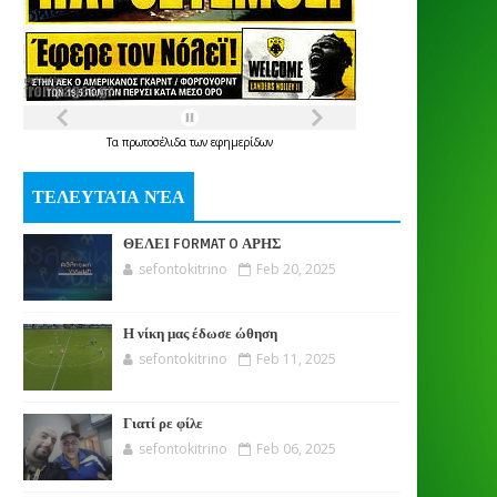
Τα
πρωτοσέλιδα
των
εφημερίδων
ΤΕΛΕΥΤΑΊΑ ΝΈΑ
ΘΕΛΕΙ FORMAT O ΑΡΗΣ
sefontokitrino
Feb 20, 2025
Η νίκη μας έδωσε ώθηση
sefontokitrino
Feb 11, 2025
Γιατί ρε φίλε
sefontokitrino
Feb 06, 2025