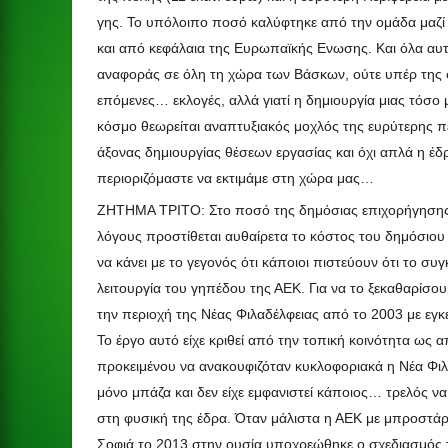
γης. Το υπόλοιπο ποσό καλύφτηκε από την ομάδα μαζί 
και από κεφάλαια της Ευρωπαϊκής Ενωσης. Και όλα αυτά 
αναφοράς σε όλη τη χώρα των Βάσκων, ούτε υπέρ της 
επόμενες… εκλογές, αλλά γιατί η δημιουργία μιας τόσ
κόσμο θεωρείται αναπτυξιακός μοχλός της ευρύτερης πε
άξονας δημιουργίας θέσεων εργασίας και όχι απλά η έ
περιοριζόμαστε να εκτιμάμε στη χώρα μας…
ΖΗΤΗΜΑ ΤΡΙΤΟ: Στο ποσό της δημόσιας επιχορήγησης τ
λόγους προστίθεται αυθαίρετα το κόστος του δημόσιο
να κάνει με το γεγονός ότι κάποιοι πιστεύουν ότι το συ
λειτουργία του γηπέδου της ΑΕΚ. Για να το ξεκαθαρίσουμ
την περιοχή της Νέας Φιλαδέλφειας από το 2003 με εγ
Το έργο αυτό είχε κριθεί από την τοπική κοινότητα ως 
προκειμένου να ανακουφιζόταν κυκλοφοριακά η Νέα Φιλ
μόνο μπάζα και δεν είχε εμφανιστεί κάποιος… τρελός ν
στη φυσική της έδρα. Όταν μάλιστα η ΑΕΚ με μπροστάρη
Σοφιά το 2013 στην ουσία υποχρεώθηκε ο σχεδιασμός τ