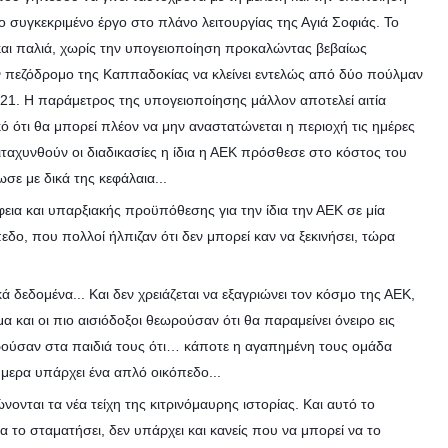
ο συγκεκριμένο έργο στο πλάνο λειτουργίας της Αγιά Σοφιάς. Το
και παλιά, χωρίς την υπογειοποίηση προκαλώντας βεβαίως
ν πεζόδρομο της Καππαδοκίας να κλείνει εντελώς από δύο πούλμαν
21. Η παράμετρος της υπογειοποίησης μάλλον αποτελεί αιτία
ό ότι θα μπορεί πλέον να μην αναστατώνεται η περιοχή τις ημέρες
πιταχυνθούν οι διαδικασίες η ίδια η ΑΕΚ πρόσθεσε στο κόστος του
ε με δικά της κεφάλαια...
εια και υπαρξιακής προϋπόθεσης για την ίδια την ΑΕΚ σε μία
ο, που πολλοί ήλπιζαν ότι δεν μπορεί καν να ξεκινήσει, τώρα
κά δεδομένα... Και δεν χρειάζεται να εξαγριώνει τον κόσμο της ΑΕΚ,
και οι πιο αισιόδοξοι θεωρούσαν ότι θα παραμείνει όνειρο εις
ρούσαν στα παιδιά τους ότι… κάποτε η αγαπημένη τους ομάδα
ήμερα υπάρχει ένα απλό οικόπεδο...
νται τα νέα τείχη της κιτρινόμαυρης ιστορίας. Και αυτό το
να το σταματήσει, δεν υπάρχει και κανείς που να μπορεί να το