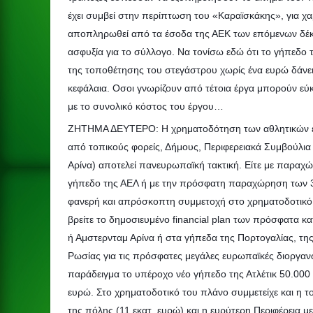
έχει συμβεί στην περίπτωση του «Καραϊσκάκης», για χα
αποπληρωθεί από τα έσοδα της ΑΕΚ των επόμενων δέκα-
ασφυξία για το σύλλογο. Να τονίσω εδώ ότι το γήπεδο 
της τοποθέτησης του στεγάστρου χωρίς ένα ευρώ δάνειο
κεφάλαια. Οσοι γνωρίζουν από τέτοια έργα μπορούν εύκ
με το συνολικό κόστος του έργου…
ΖΗΤΗΜΑ ΔΕΥΤΕΡΟ: Η χρηματοδότηση των αθλητικών εγ
από τοπικούς φορείς, Δήμους, Περιφερειακά Συμβούλια
Αρίνα) αποτελεί πανευρωπαϊκή τακτική. Είτε με παραχ
γήπεδο της ΑΕΛ ή με την πρόσφατη παραχώρηση των 33 
φανερή και απρόσκοπτη συμμετοχή στο χρηματοδοτικό π
βρείτε το δημοσιευμένο financial plan των πρόσφατα κ
ή Αμστερνταμ Αρίνα ή στα γήπεδα της Πορτογαλίας, της 
Ρωσίας για τις πρόσφατες μεγάλες ευρωπαϊκές διοργαν
παράδειγμα το υπέροχο νέο γήπεδο της Ατλέτικ 50.000
ευρώ. Στο χρηματοδοτικό του πλάνο συμμετείχε και η τ
της πόλης (11 εκατ. ευρώ) και η ευρύτερη Περιφέρεια