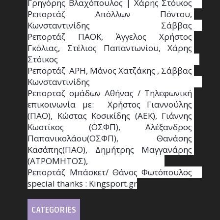
Γρηγόρης Βλαχόπουλος | Χάρης Στόικος                                                                                                                                     
Ρεπορτάζ Απόλλων Πόντου, 
Κωνσταντινίδης   Σάββας                                                                    
Ρεπορτάζ ΠΑΟΚ, Άγγελος Χρήστος 
Γκόλιας, Στέλιος Παπαντωνίου, Χάρης 
Στόικος                                                                        
Ρεπορτάζ  ΑΡΗ, Μάνος Χατζάκης , Σάββας 
Κωνσταντινίδης                                                                                                  
Ρεπορταζ ομάδων Αθήνας / Τηλεφωνική 
επικοινωνία με:  Χρήστος Γιαννούλης 
(ΠΑΟ), Κώστας Κοσικίδης (ΑΕΚ), Γιάννης 
Κωστίκος (ΟΣΦΠ), Αλέξανδρος 
Παπανικολάου(ΟΣΦΠ), Θανάσης 
Κασάπης(ΠΑΟ), Δημήτρης Μαγγανάρης 
(ΑΤΡΟΜΗΤΟΣ),                                       
Ρεπορτάζ Μπάσκετ/ Θάνος Φωτόπουλος                                                                                                
special thanks : Κingsport.gr
CATEGORIES