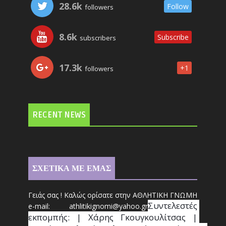
28.6k
Follow
followers
8.6k
Subscribe
subscribers
17.3k
+1
followers
RECENT NEWS
ΣΧΕΤΙΚΑ ΜΕ ΕΜΑΣ
Γειάς σας ! Καλώς ορίσατε στην ΑΘΛΗΤΙΚΗ ΓΝΩΜΗ
Συντ
ελεστές 
e-mail: athl
it
ikignomi@yahoo.gr
εκπομπής: | Χάρης Γκουγκουλίτσας | 