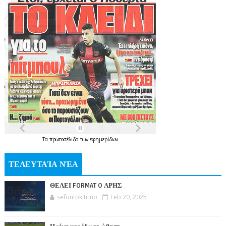
Τα
πρωτοσέλιδα
των
εφημερίδων
ΤΕΛΕΥΤΑΊΑ ΝΈΑ
ΘΕΛΕΙ FORMAT O ΑΡΗΣ
sefontokitrino
Feb 20, 2025