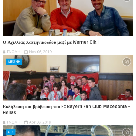
Ο Αχιλλεας Χατζηνικολάου μαζί με Werner Olk !
ΓΝΩΜΗ
Nov 06, 2019
ΔΙΕΘΝΗ
Εκδήλωση και βράβευση του Fc Bayern Fan Club Macedonia -
Hellas
ΓΝΩΜΗ
Apr 08, 2019
ΑΕΚ