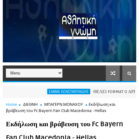
ΘΕΛΕΙ FORMAT O ΑΡΗΣ
ΣΑΒΒΑΣ ΚΩΝΣΤΑΝΤΙΝΙΔΗΣ
ΠΑΕ
Home
ΔΙΕΘΝΗ
ΜΠΑΓΕΡΝ ΜΟΝΑΧΟΥ
Εκδήλωση και
βράβευση του Fc Bayern Fan Club Macedonia - Hellas
Εκδήλωση και βράβευση του Fc Bayern
Fan Club Macedonia - Hellas