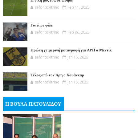
Η νίκη μας έδωσε ώθηση
sefontokitrino
Feb 11, 2025
Γιατί ρε φίλε
sefontokitrino
Feb 06, 2025
Πρώτη χειμερινή μεταγραφή για ΑΡΗ ο Μεντίλ
sefontokitrino
Jan 15, 2025
Τέλος από τον Άρη ο Χουάνκαρ
sefontokitrino
Jan 15, 2025
Η ΒΟΥΛΑ ΠΑΤΟΥΛΙΔΟΥ