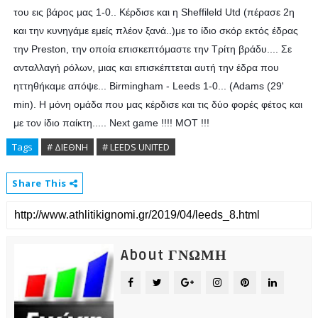
του εις βάρος μας 1-0.. Κέρδισε και η Sheffileld Utd (πέρασε 2η
και την κυνηγάμε εμείς πλέον ξανά..)με το ίδιο σκόρ εκτός έδρας
την Preston, την οποία επισκεπτόμαστε την Τρίτη βράδυ.... Σε
ανταλλαγή ρόλων, μιας και επισκέπτεται αυτή την έδρα που
ηττηθήκαμε απόψε... Birmingham - Leeds 1-0... (Adams (29'
min). Η μόνη ομάδα που μας κέρδισε και τις δύο φορές φέτος και
με τον ίδιο παίκτη..... Next game !!!! MOT !!!
💛
💙
Tags
# ΔΙΕΘΝΗ
# LEEDS UNITED
Share This
About ΓΝΩΜΗ