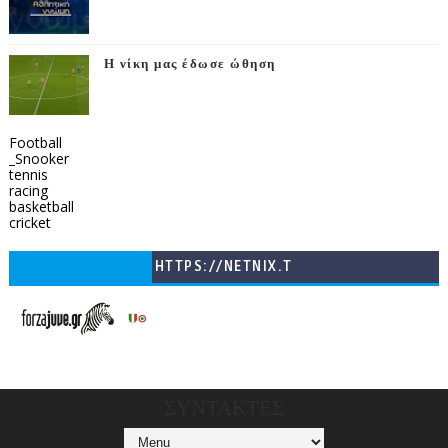
Η νίκη μας έδωσε ώθηση
Football
_Snooker
tennis
racing
basketball
cricket
HTTPS://NETNIX.T
V/COUNTRIES/GR/
CHANNELS/GNOMI-
TV
ΣΥΝΤΑΚΤΕΣ