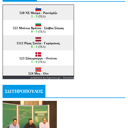
powered by
Agones.gr
-
Stoixima
ΣΩΤΗΡΟΠΟΥΛΟΣ