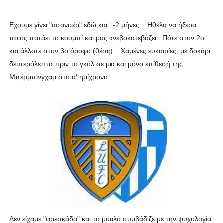
Εχουμε γίνει "ασανσέρ" εδώ και 1-2 μήνες... Ηθελα να ήξερα
ποιός πατάει το κουμπί και μας ανεβοκατεβάζει.. Πότε στον 2ο
και άλλοτε στον 3ο όροφο (θέση)... Χαμένες ευκαιρίες, με δοκάρι
δευτερόλεπτα πριν το γκόλ σε μια και μόνο επίθεσή της
Μπέρμπινγχαμ στο α' ημίχρονο
......
😕
Δεν είχαμε "φρεσκάδα" και το μυαλό συμβάδιζε με την ψυχολογία