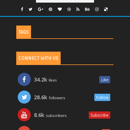
TAGS
CONNECT WITH US
34.2k
Like
likes
28.6k
Follow
followers
8.6k
Subscribe
subscribers