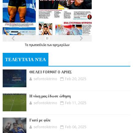
Τα
πρωτοσέλιδα
των
εφημερίδων
ΤΕΛΕΥΤΑΊΑ ΝΈΑ
ΘΕΛΕΙ FORMAT O ΑΡΗΣ
sefontokitrino
Feb 20, 2025
Η νίκη μας έδωσε ώθηση
sefontokitrino
Feb 11, 2025
Γιατί ρε φίλε
sefontokitrino
Feb 06, 2025