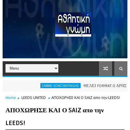
ΘΕΛΕΙ FORMAT O ΑΡΗΣ
ΣΑΒΒΑΣ ΚΩΝΣΤΑΝΤΙΝΙΔΗΣ
ΠΑΕ 
Home
LEEDS UNITED
ΑΠΟΧΩΡΗΣΕ ΚΑΙ Ο SAIZ απο την LEEDS!
ΑΠΟΧΩΡΗΣΕ ΚΑΙ Ο SAIZ απο την
LEEDS!