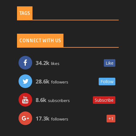
TAGS
CONNECT WITH US
34.2k
Like
likes
28.6k
Follow
followers
8.6k
Subscribe
subscribers
17.3k
+1
followers