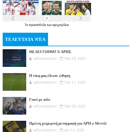
Τα
πρωτοσέλιδα
των
εφημερίδων
ΤΕΛΕΥΤΑΊΑ ΝΈΑ
ΘΕΛΕΙ FORMAT O ΑΡΗΣ
sefontokitrino
Feb 20, 2025
Η νίκη μας έδωσε ώθηση
sefontokitrino
Feb 11, 2025
Γιατί ρε φίλε
sefontokitrino
Feb 06, 2025
Πρώτη χειμερινή μεταγραφή για ΑΡΗ ο Μεντίλ
sefontokitrino
Jan 15, 2025