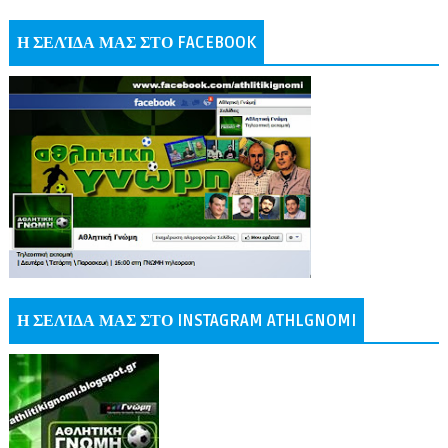
Η ΣΕΛΊΔΑ ΜΑΣ ΣΤΟ FACEBOOK
Η ΣΕΛΊΔΑ ΜΑΣ ΣΤΟ INSTAGRAM ATHLGNOMI