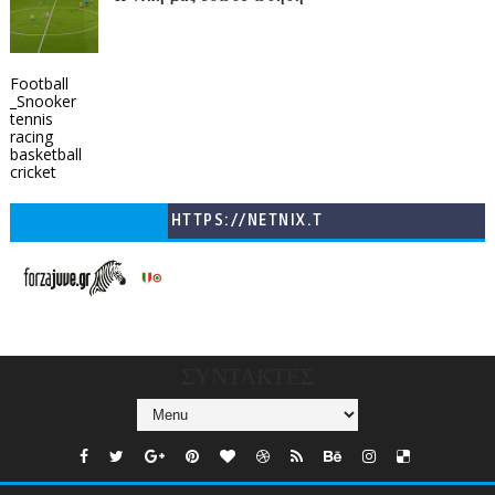
Football
_Snooker
tennis
racing
basketball
cricket
HTTPS://NETNIX.T
V/COUNTRIES/GR/
CHANNELS/GNOMI-
TV
ΣΥΝΤΑΚΤΕΣ