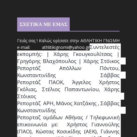
ΣΧΕΤΙΚΑ ΜΕ ΕΜΑΣ
Γειάς σας ! Καλώς ορίσατε στην ΑΘΛΗΤΙΚΗ ΓΝΩΜΗ
Συντ
ελεστές 
e-mail: athl
it
ikignomi@yahoo.gr
εκπομπής: | Χάρης Γκουγκουλίτσας | 
Γρηγόρης Βλαχόπουλος | Χάρης Στόικος                                                                                                                                     
Ρεπορτάζ Απόλλων Πόντου, 
Κωνσταντινίδης   Σάββας                                                                    
Ρεπορτάζ ΠΑΟΚ, Άγγελος Χρήστος 
Γκόλιας, Στέλιος Παπαντωνίου, Χάρης 
Στόικος                                                                        
Ρεπορτάζ  ΑΡΗ, Μάνος Χατζάκης , Σάββας 
Κωνσταντινίδης                                                                                                  
Ρεπορταζ ομάδων Αθήνας / Τηλεφωνική 
επικοινωνία με:  Χρήστος Γιαννούλης 
(ΠΑΟ), Κώστας Κοσικίδης (ΑΕΚ), Γιάννης 