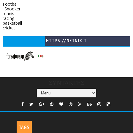
Football
_Snooker
tennis
racing
basketball
cricket
HTTPS://NETNIX.T
V/COUNTRIES/GR/
CHANNELS/GNOMI-
TV
ΣΥΝΤΑΚΤΕΣ
TAGS