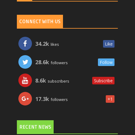
CONNECT WITH US
34.2k
Like
likes
28.6k
Follow
followers
8.6k
Subscribe
subscribers
17.3k
+1
followers
RECENT NEWS