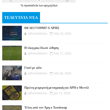
Τα
πρωτοσέλιδα
των
εφημερίδων
ΤΕΛΕΥΤΑΊΑ ΝΈΑ
ΘΕΛΕΙ FORMAT O ΑΡΗΣ
sefontokitrino
Feb 20, 2025
Η νίκη μας έδωσε ώθηση
sefontokitrino
Feb 11, 2025
Γιατί ρε φίλε
sefontokitrino
Feb 06, 2025
Πρώτη χειμερινή μεταγραφή για ΑΡΗ ο Μεντίλ
sefontokitrino
Jan 15, 2025
Τέλος από τον Άρη ο Χουάνκαρ