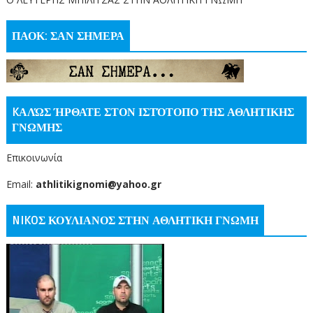
ΠΑΟΚ: ΣΑΝ ΣΗΜΕΡΑ
KΑΛΏΣ ΉΡΘΑΤΕ ΣΤΟΝ ΙΣΤΌΤΟΠΟ ΤΗΣ ΑΘΛΗΤΙΚΗΣ
ΓΝΩΜΗΣ
Επικοινωνία
Email:
athlitikignomi@yahoo.gr
NIKOΣ ΚΟΥΛΙΑΝΟΣ ΣΤΗΝ ΑΘΛΗΤΙΚΗ ΓΝΩΜΗ