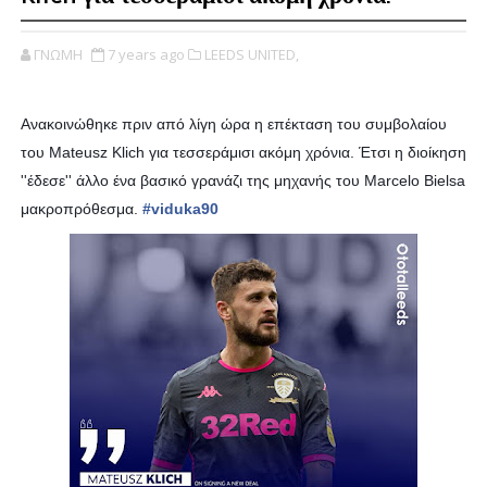
ΓΝΩΜΗ
7 years ago
LEEDS UNITED,
Ανακοινώθηκε πριν από λίγη ώρα η επέκταση του συμβολαίου
του Mateusz Klich για τεσσεράμισι ακόμη χρόνια. Έτσι η διοίκηση
''έδεσε'' άλλο ένα βασικό γρανάζι της μηχανής του Marcelo Bielsa
μακροπρόθεσμα.
#
viduka90