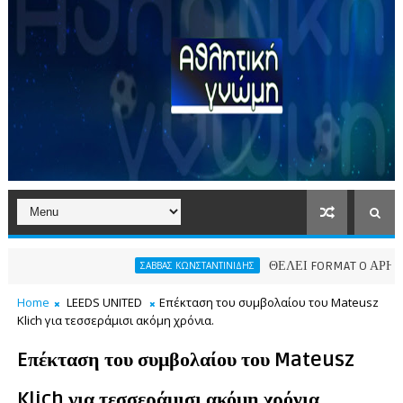
ΘΕΛΕΙ FORMAT O ΑΡΗΣ
ΣΑΒΒΑΣ ΚΩΝΣΤΑΝΤΙΝΙΔΗΣ
ΠΑΕ
Home
LEEDS UNITED
Eπέκταση του συμβολαίου του Mateusz
Klich για τεσσεράμισι ακόμη χρόνια.
Eπέκταση του συμβολαίου του Mateusz
Klich για τεσσεράμισι ακόμη χρόνια.