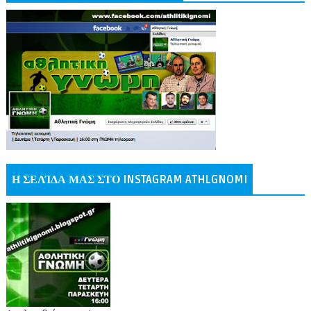
Η ΣΕΛΊΔΑ ΜΑΣ ΣΤΟ INSTAGRAM ATHLGNOMI