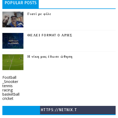
POPULAR POSTS
Γιατί ρε φίλε
ΘΕΛΕΙ FORMAT O ΑΡΗΣ
Η νίκη μας έδωσε ώθηση
Football
_Snooker
tennis
racing
basketball
cricket
HTTPS://NETNIX.T