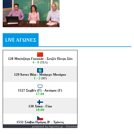
LIVE ΑΓΩΝΕΣ
powered by
Agones.gr
-
Stoixima