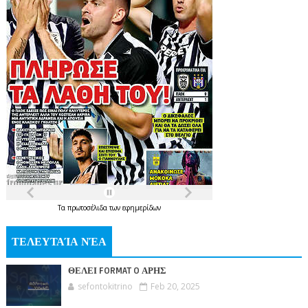
Τα
πρωτοσέλιδα
των
εφημερίδων
ΤΕΛΕΥΤΑΊΑ ΝΈΑ
ΘΕΛΕΙ FORMAT O ΑΡΗΣ
sefontokitrino
Feb 20, 2025