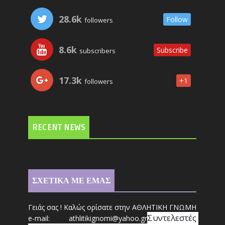
28.6k
Follow
followers
8.6k
Subscribe
subscribers
17.3k
+1
followers
RECENT NEWS
ΣΧΕΤΙΚΑ ΜΕ ΕΜΑΣ
Γειάς σας ! Καλώς ορίσατε στην ΑΘΛΗΤΙΚΗ ΓΝΩΜΗ
Συντ
ελεστές 
e-mail: athl
it
ikignomi@yahoo.gr