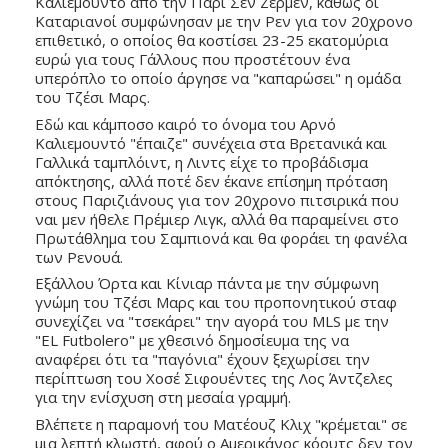
Καλιεμουντό από την Παρί Σεν Ζερμέν, καθώς οι 
Καταριανοί συμφώνησαν με την Ρεν για τον 20χρονο 
επιθετικό, ο οποίος θα κοστίσει 23-25 εκατομύρια 
ευρώ για τους Γάλλους που προστέτουν ένα 
υπερόπλο το οποίο άργησε να "καπαρώσει" η ομάδα 
του Τζέσι Μαρς. 
Εδώ και κάμποσο καιρό το όνομα του Αρνό 
Καλιεμουντό "έπαιζε" συνέχεια στα Βρετανικά και 
Γαλλικά ταμπλόιντ, η Λιντς είχε το προβάδισμα 
απόκτησης, αλλά ποτέ δεν έκανε επίσημη πρόταση 
στους Παριζιάνους για τον 20χρονο πιτσιρικά που 
ναι μεν ήθελε Πρέμιερ Λιγκ, αλλά θα παραμείνει στο 
Πρωτάθλημα του Σαμπιονά και θα φοράει τη φανέλα 
των Ρενουά. 
Εξάλλου Όρτα και Κίνιαρ πάντα με την σύμφωνη 
γνώμη του Τζέσι Μαρς και του προπονητικού σταφ 
συνεχίζει να "τσεκάρει" την αγορά του MLS με την 
"EL Futbolero" με χθεσινό δημοσίευμα της να 
αναφέρει ότι τα "παγόνια" έχουν ξεχωρίσει την 
περίπτωση του Χοσέ Σιφουέντες της Λος Άντζελες 
για την ενίσχυση στη μεσαία γραμμή. 
Βλέπετε η παραμονή του Ματέουζ Κλιχ "κρέμεται" σε 
μια λεπτή κλωστή, αφού ο Αμερικάνος κόουτς δεν τον 