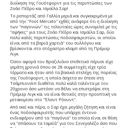
διοίκηση της Γουότφορντ για τις περιπτώσεις των 
Ζοάο Πέδρο και Ισμαίλα Σαρ!
Το ρεπορτάζ από Γαλλία μεριά και συγκεκριμένα με 
από την "Foot Mercato" εχθές ανάφερε ότι η διοίκηση 
των "παγονιών" τις τελευταίες ώρες συνομιλεί με τις 
"σφήκες" για τους Ζοάο Πέδρο και Ισμαίλα Σαρ, δύο 
πολύ καλές περιπτώσεις ποδοσφαιριστών, οι οποίοι 
είναι από τα βαριά χαρτιά" του συλλόγου και 
βρίσκονται στο στόχαστρο κλαμπ από τη Πρέμιερ 
Λιγκ. 
Όσον αφορά τον Βραζιλιάνο επιθετικό πέρυσι είχε 
γεμάτη χρονιά όπου σε 28 συμμετοχές είχε τρία 
τέρματα και ήταν από τα βασικά στελέχη της πορείας 
της Γουότφορντ, η οποία άσχετα αν έπεσε στη 
Τσάμπιονσιπ διαθέτει πολύ καλά ταλέντα με τον 
20χρονο άσο ωστόσο να θέλει να επιστρέψει στη 
Πρέμιερ Λιγκ και να είναι θετικός στην προοπτική να 
μετακομίσει στο "Έλαντ Ρόουντ". 
Από εκεί και πέρα, ο Σαρ έχει μεγάλη ζήτηση και είναι 
ένας ποδοσφαιριστής που υπάρχει έντονο 
ενδιαφέρον από τα "παγόνια" τα οποία είναι σε θέση 
να "σπάσουν τα ταμείά" για τον Σενεγαλέζο άσο που 