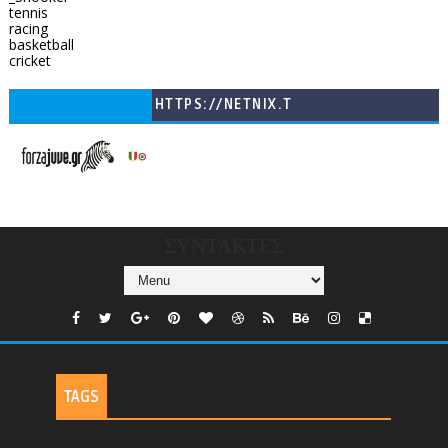
tennis
racing
basketball
cricket
HTTPS://NETNIX.T
V/COUNTRIES/GR/
CHANNELS/GNOMI-
TV
ΣΥΝΤΑΚΤΕΣ
TAGS