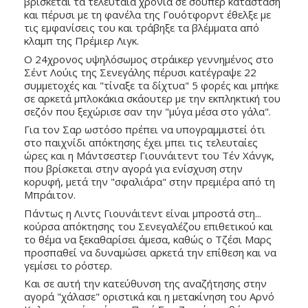
βρίσκεται τα τελευταία χρόνια σε σούπερ κατάσταση 
και πέρυσι με τη φανέλα της Γουότφορντ έθελξε με 
τις εμφανίσεις του και τράβηξε τα βλέμματα από 
κλαμπ της Πρέμιερ Λιγκ. 
Ο 24χρονος υψηλόσωμος στράικερ γεννημένος στο 
Σέντ Λούις της Σενεγάλης πέρυσι κατέγραψε 22 
συμμετοχές και "τίναξε τα δίχτυα" 5 φορές και μπήκε 
σε αρκετά μπλοκάκια σκάουτερ με την εκπληκτική του 
σεζόν που ξεχώρισε σαν την "μύγα μέσα στο γάλα".   
Για τον Σαρ ωστόσο πρέπει να υπογραμμιστεί ότι 
στο παιχνίδι απόκτησης έχει μπει τις τελευταίες 
ώρες και η Μάντσεστερ Γιουνάιτεντ του Τέν Χάνγκ, 
που βρίσκεται στην αγορά για ενίσχυση στην 
κορυφή, μετά την "σφαλιάρα" στην πρεμιέρα από τη 
Μπράιτον. 
Πάντως η Λιντς Γιουνάιτεντ είναι μπροστά στη... 
κούρσα απόκτησης του Σενεγαλέζου επιθετικού και 
το θέμα να ξεκαθαρίσει άμεσα, καθώς ο Τζέσι Μαρς 
προσπαθεί να δυναμώσει αρκετά την επίθεση και να 
γεμίσει το ρόστερ. 
Και σε αυτή την κατεύθυνση της αναζήτησης στην 
αγορά "χάλασε" οριστικά και η μετακίνηση του Αρνό 