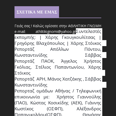
ΣΧΕΤΙΚΑ ΜΕ ΕΜΑΣ
Γειάς σας ! Καλώς ορίσατε στην ΑΘΛΗΤΙΚΗ ΓΝΩΜΗ
Συντ
ελεστές 
e-mail: athl
it
ikignomi@yahoo.gr
εκπομπής: | Χάρης Γκουγκουλίτσας | 
Γρηγόρης Βλαχόπουλος | Χάρης Στόικος                                                                                                                                     
Ρεπορτάζ Απόλλων Πόντου, 
Κωνσταντινίδης   Σάββας                                                                    
Ρεπορτάζ ΠΑΟΚ, Άγγελος Χρήστος 
Γκόλιας, Στέλιος Παπαντωνίου, Χάρης 
Στόικος                                                                        
Ρεπορτάζ  ΑΡΗ, Μάνος Χατζάκης , Σάββας 
Κωνσταντινίδης                                                                                                  
Ρεπορταζ ομάδων Αθήνας / Τηλεφωνική 
επικοινωνία με:  Χρήστος Γιαννούλης 
(ΠΑΟ), Κώστας Κοσικίδης (ΑΕΚ), Γιάννης 
Κωστίκος (ΟΣΦΠ), Αλέξανδρος 
Παπανικολάου(ΟΣΦΠ), Θανάσης 