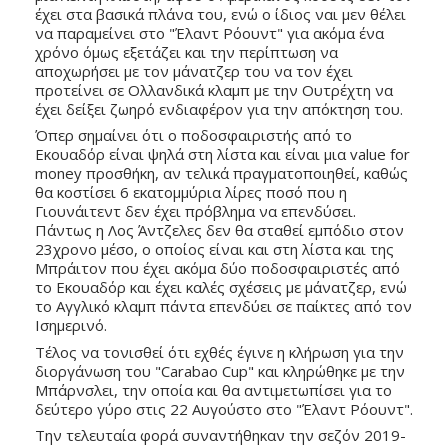
έχει στα βασικά πλάνα του, ενώ ο ίδιος ναι μεν θέλει 
να παραμείνει στο "Έλαντ Ρόουντ" για ακόμα ένα 
χρόνο όμως εξετάζει και την περίπτωση να 
αποχωρήσει με τον μάνατζερ του να τον έχει 
προτείνει σε Ολλανδικά κλαμπ με την Ουτρέχτη να 
έχει δείξει ζωηρό ενδιαφέρον για την απόκτηση του. 
Όπερ σημαίνει ότι ο ποδοσφαιριστής από το 
Εκουαδόρ είναι ψηλά στη λίστα και είναι μια value for 
money προσθήκη, αν τελικά πραγματοποιηθεί, καθώς 
θα κοστίσει 6 εκατομμύρια λίρες ποσό που η 
Γιουνάιτεντ δεν έχει πρόβλημα να επενδύσει. 
Πάντως η Λος Άντζελες δεν θα σταθεί εμπόδιο στον 
23χρονο μέσο, ο οποίος είναι και στη λίστα και της 
Μπράιτον που έχει ακόμα δύο ποδοσφαιριστές από 
το Εκουαδόρ και έχει καλές σχέσεις με μάνατζερ, ενώ 
το Αγγλικό κλαμπ πάντα επενδύει σε παίκτες από τον 
Ισημερινό.  
Τέλος να τονισθεί ότι εχθές έγινε η κλήρωση για την 
διοργάνωση του "Carabao Cup" και κληρώθηκε με την 
Μπάρνσλει, την οποία και θα αντιμετωπίσει για το 
δεύτερο γύρο στις 22 Αυγούστο στο "Έλαντ Ρόουντ". 
Την τελευταία φορά συναντήθηκαν την σεζόν 2019-