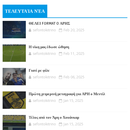
ΤΕΛΕΥΤΑΊΑ ΝΈΑ
ΘΕΛΕΙ FORMAT O ΑΡΗΣ
sefontokitrino
Feb 20, 2025
Η νίκη μας έδωσε ώθηση
sefontokitrino
Feb 11, 2025
Γιατί ρε φίλε
sefontokitrino
Feb 06, 2025
Πρώτη χειμερινή μεταγραφή για ΑΡΗ ο Μεντίλ
sefontokitrino
Jan 15, 2025
Τέλος από τον Άρη ο Χουάνκαρ
sefontokitrino
Jan 15, 2025