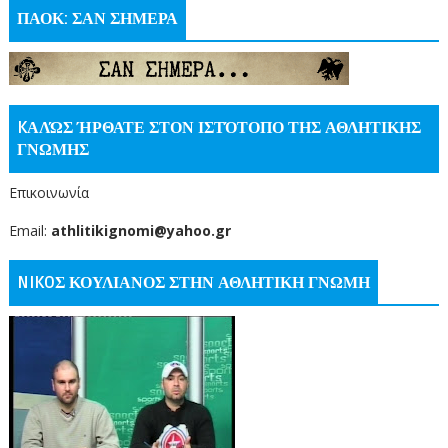
ΠΑΟΚ: ΣΑΝ ΣΗΜΕΡΑ
KΑΛΏΣ ΉΡΘΑΤΕ ΣΤΟΝ ΙΣΤΌΤΟΠΟ ΤΗΣ ΑΘΛΗΤΙΚΗΣ
ΓΝΩΜΗΣ
Επικοινωνία
Email:
athlitikignomi@yahoo.gr
NIKOΣ ΚΟΥΛΙΑΝΟΣ ΣΤΗΝ ΑΘΛΗΤΙΚΗ ΓΝΩΜΗ