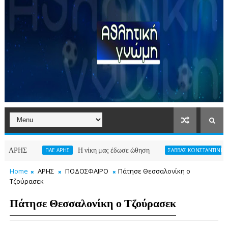
Η νίκη μας έδωσε ώθηση
Γιατ
ΠΑΕ ΑΡΗΣ
ΣΑΒΒΑΣ ΚΩΝΣΤΑΝΤΙΝΙΔΗΣ
Home
ΑΡΗΣ
ΠΟΔΟΣΦΑΙΡΟ
Πάτησε Θεσσαλονίκη ο
Τζούρασεκ
Πάτησε Θεσσαλονίκη ο Τζούρασεκ