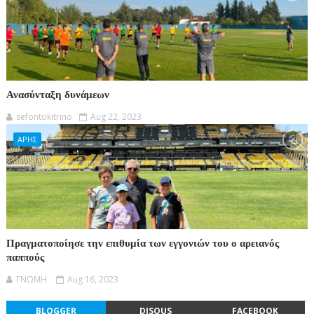
Ανασύνταξη δυνάμεων
sefontokitrino
Aug 22, 2023
ΑΡΗΣ
Πραγματοποίησε την επιθυμία των εγγονιών του ο αρειανός
παππούς
ΓΝΩΜΗ
Aug 16, 2023
BLOGGER
DISQUS
FACEBOOK