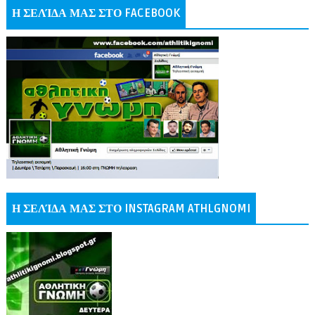
Η ΣΕΛΊΔΑ ΜΑΣ ΣΤΟ FACEBOOK
Η ΣΕΛΊΔΑ ΜΑΣ ΣΤΟ INSTAGRAM ATHLGNOMI