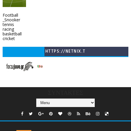
Football
_Snooker
tennis
racing
basketball
cricket
HTTPS://NETNIX.T
V/COUNTRIES/GR/
CHANNELS/GNOMI-
TV
ΣΥΝΤΑΚΤΕΣ