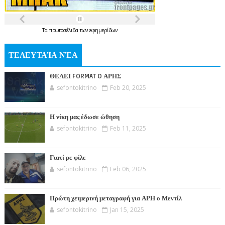
Τα
πρωτοσέλιδα
των
εφημερίδων
ΤΕΛΕΥΤΑΊΑ ΝΈΑ
ΘΕΛΕΙ FORMAT O ΑΡΗΣ
sefontokitrino
Feb 20, 2025
Η νίκη μας έδωσε ώθηση
sefontokitrino
Feb 11, 2025
Γιατί ρε φίλε
sefontokitrino
Feb 06, 2025
Πρώτη χειμερινή μεταγραφή για ΑΡΗ ο Μεντίλ
sefontokitrino
Jan 15, 2025