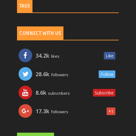
TAGS
CONNECT WITH US
34.2k
Like
likes
28.6k
Follow
followers
8.6k
Subscribe
subscribers
17.3k
+1
followers