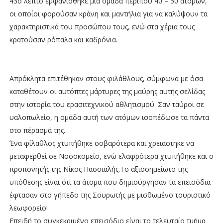
43ο λεπτό εμφανίσθηκε μία ομάδα περίπου 40 – 50 ατόμων,
οι οποίοι φορούσαν κράνη και μαντήλια για να καλύψουν τα
χαρακτηριστικά του προσώπου τους, ενώ στα χέρια τους
κρατούσαν ρόπαλα και καδρόνια.
Απρόκλητα επιτέθηκαν στους φιλάθλους, σύμφωνα με όσα
καταθέτουν οι αυτόπτες μάρτυρες της μαύρης αυτής σελίδας
στην ιστορία του ερασιτεχνικού αθλητισμού. Σαν ταύροι σε
υαλοπωλείο, η ομάδα αυτή των ατόμων ισοπέδωσε τα πάντα
στο πέρασμά της.
Ένα φίλαθλος χτυπήθηκε σοβαρότερα και χρειάστηκε να
μεταφερθεί σε Νοσοκομείο, ενώ ελαφρότερα χτυπήθηκε και ο
προπονητής της Νίκος Πασσιαλής.Το αξιοσημείωτο της
υπόθεσης είναι ότι τα άτομα που δημιούργησαν τα επεισόδια
έφτασαν στο γήπεδο της Σουρωτής με μισθωμένο τουριστικό
λεωφορείο!
Επειδή το συγκεκριμένο επεισόδιο είναι το τελευταίο τμήμα