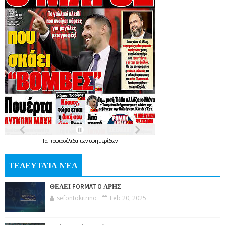
Τα
πρωτοσέλιδα
των
εφημερίδων
ΤΕΛΕΥΤΑΊΑ ΝΈΑ
ΘΕΛΕΙ FORMAT O ΑΡΗΣ
sefontokitrino
Feb 20, 2025