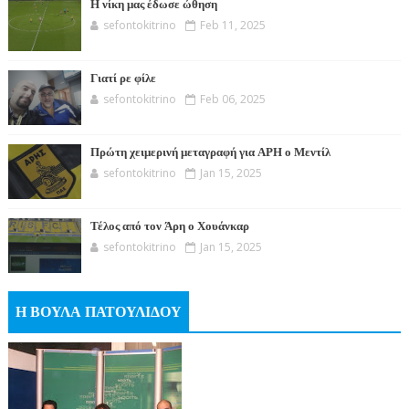
Η νίκη μας έδωσε ώθηση
sefontokitrino
Feb 11, 2025
Γιατί ρε φίλε
sefontokitrino
Feb 06, 2025
Πρώτη χειμερινή μεταγραφή για ΑΡΗ ο Μεντίλ
sefontokitrino
Jan 15, 2025
Τέλος από τον Άρη ο Χουάνκαρ
sefontokitrino
Jan 15, 2025
Η ΒΟΥΛΑ ΠΑΤΟΥΛΙΔΟΥ