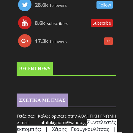
28.6k
Follow
followers
8.6k
Subscribe
subscribers
17.3k
+1
followers
RECENT NEWS
ΣΧΕΤΙΚΑ ΜΕ ΕΜΑΣ
Γειάς σας ! Καλώς ορίσατε στην ΑΘΛΗΤΙΚΗ ΓΝΩΜΗ
Συντ
ελεστές 
e-mail: athl
it
ikignomi@yahoo.gr
εκπομπής: | Χάρης Γκουγκουλίτσας | 