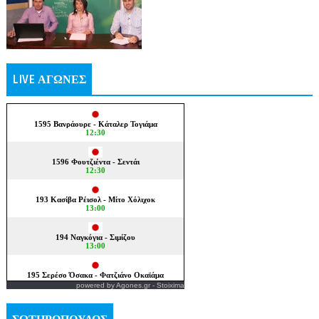
LIVE ΑΓΩΝΕΣ
powered by
Agones.gr
-
Stoixima