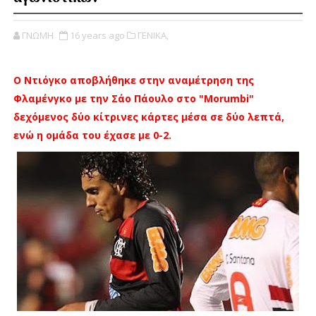
ΓΝΩΜΗ
16 years ago
ΓΕΝΙΚΑ,
Ο Ντιόγκο αποβλήθηκε στην αναμέτρηση της
Φλαμένγκο με την Σάο Πάουλο στο "Morumbi"
δεχόμενος δύο κίτρινες κάρτες μέσα σε δύο λεπτά,
ενώ η ομάδα του έχασε με 0-2.