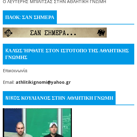
O ΛΕΥΤΕΡΗΣ ΜΠΙΛΙΤΣΑΣ ΣΤΗΝ ΑΘΛΗΤΙΚΗ ΓΝΩΜΗ
ΠΑΟΚ: ΣΑΝ ΣΗΜΕΡΑ
KΑΛΏΣ ΉΡΘΑΤΕ ΣΤΟΝ ΙΣΤΌΤΟΠΟ ΤΗΣ ΑΘΛΗΤΙΚΗΣ
ΓΝΩΜΗΣ
Επικοινωνία
Email:
athlitikignomi@yahoo.gr
NIKOΣ ΚΟΥΛΙΑΝΟΣ ΣΤΗΝ ΑΘΛΗΤΙΚΗ ΓΝΩΜΗ