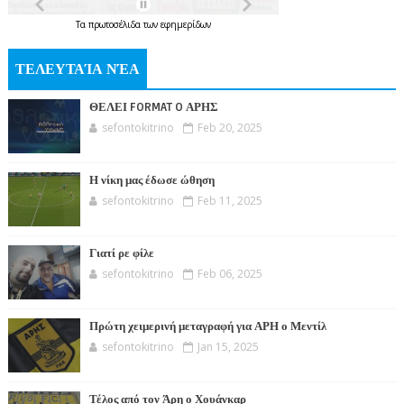
Τα
πρωτοσέλιδα
των
εφημερίδων
ΤΕΛΕΥΤΑΊΑ ΝΈΑ
ΘΕΛΕΙ FORMAT O ΑΡΗΣ
sefontokitrino
Feb 20, 2025
Η νίκη μας έδωσε ώθηση
sefontokitrino
Feb 11, 2025
Γιατί ρε φίλε
sefontokitrino
Feb 06, 2025
Πρώτη χειμερινή μεταγραφή για ΑΡΗ ο Μεντίλ
sefontokitrino
Jan 15, 2025
Τέλος από τον Άρη ο Χουάνκαρ