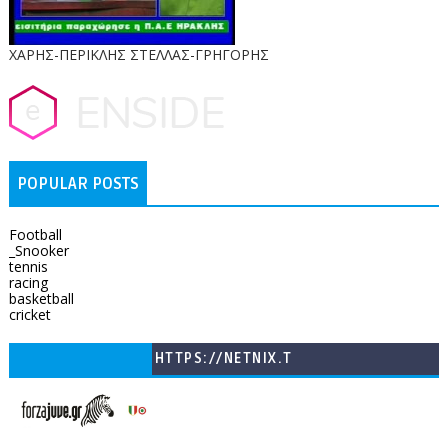
ΧΑΡΗΣ-ΠΕΡΙΚΛΗΣ ΣΤΕΛΛΑΣ-ΓΡΗΓΟΡΗΣ
POPULAR POSTS
Football
_Snooker
tennis
racing
basketball
cricket
HTTPS://NETNIX.T
V/COUNTRIES/GR/
CHANNELS/GNOMI-