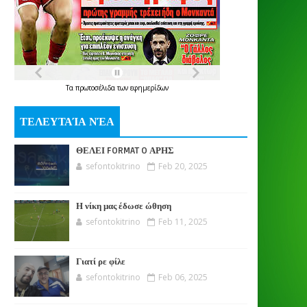
Τα
πρωτοσέλιδα
των
εφημερίδων
ΤΕΛΕΥΤΑΊΑ ΝΈΑ
ΘΕΛΕΙ FORMAT O ΑΡΗΣ
sefontokitrino
Feb 20, 2025
Η νίκη μας έδωσε ώθηση
sefontokitrino
Feb 11, 2025
Γιατί ρε φίλε
sefontokitrino
Feb 06, 2025