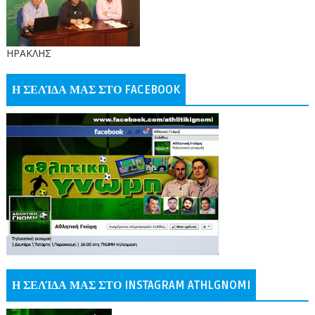
ΗΡΑΚΛΗΣ
Η ΣΕΛΊΔΑ ΜΑΣ ΣΤΟ FACEBOOK
Η ΣΕΛΊΔΑ ΜΑΣ ΣΤΟ INSTAGRAM ATHLGNOMI