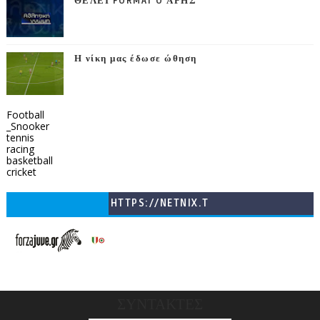
ΘΕΛΕΙ FORMAT O ΑΡΗΣ
Η νίκη μας έδωσε ώθηση
Football
_Snooker
tennis
racing
basketball
cricket
HTTPS://NETNIX.T
V/COUNTRIES/GR/
CHANNELS/GNOMI-
TV
ΣΥΝΤΑΚΤΕΣ