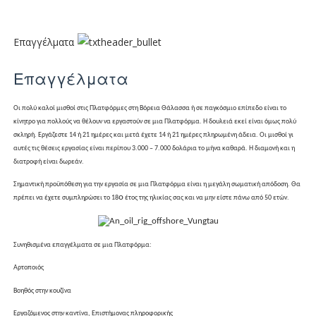
Επαγγέλματα
Επαγγέλματα
Οι πολύ καλοί μισθοί στις Πλατφόρμες στη Βόρεια Θάλασσα ή σε παγκόσμιο επίπεδο είναι το
κίνητρο για πολλούς να θέλουν να εργαστούν σε μια Πλατφόρμα
. Η δουλειά εκεί είναι όμως πολύ
σκληρή. Εργάζεστε 14 ή 21 ημέρες και μετά έχετε 14 ή 21 ημέρες πληρωμένη άδεια. Οι μισθοί γι
αυτές τις θέσεις εργασίας είναι περίπου 3.000 – 7.000 δολάρια το μήνα καθαρά. Η διαμονή και η
διατροφή είναι δωρεάν.
Σημαντική προϋπόθεση για την εργασία σε μια Πλατφόρμα είναι η μεγάλη σωματική απόδοση. Θα
ο
πρέπει να έχετε συμπληρώσει το 18
έτος της ηλικίας σας και να μην είστε πάνω από 50 ετών.
Συνηθισμένα επαγγέλματα σε μια Πλατφόρμα:
Αρτοποιός
Βοηθός στην κουζίνα
Εργαζόμενος στην καντίνα, Επιστήμονας πληροφορικής