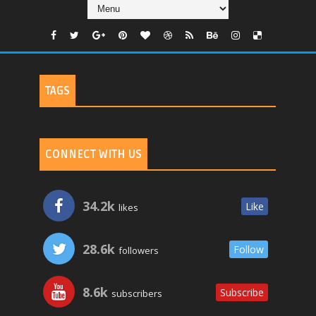
TAGS
CONNECT WITH US
34.2k
Like
likes
28.6k
Follow
followers
8.6k
Subscribe
subscribers