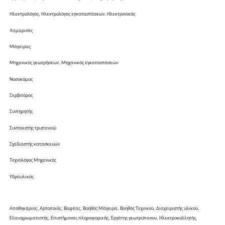
Ηλεκτρολόγος, Ηλεκτρολόγος εγκαταστάσεων, Ηλεκτρονικός
Λαμαρινάς
Μάγειρας
Μηχανικός γεωτρήσεων, Μηχανικός εγκαταστάσεων
Νοσοκόμος
Σερβιτόρος
Συντηρητής
Συντονιστής τρυπανιού
Σχεδιαστής κατασκευών
Τεχνολόγος Μηχανικός
Υδραυλικός
Αποθηκάριος, Αρτοποιός, Βαφέας, Βοηθός Μάγειρα, Βοηθός Τεχνικού, Διαχειριστής υλικού,
Ελαιοχρωματιστής, Επιστήμονας πληροφορικής, Εργάτης γεωτρύπανου, Ηλεκτροκολλητής,