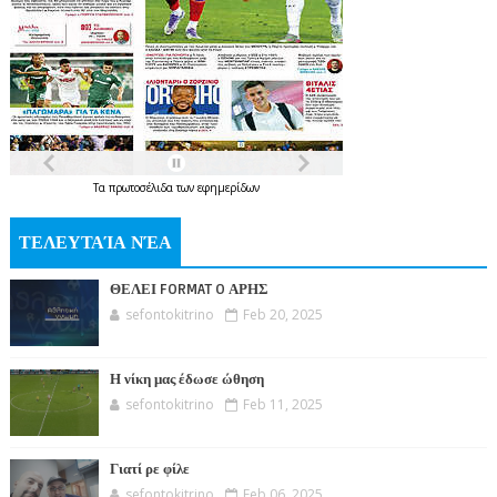
Τα
πρωτοσέλιδα
των
εφημερίδων
ΤΕΛΕΥΤΑΊΑ ΝΈΑ
ΘΕΛΕΙ FORMAT O ΑΡΗΣ
sefontokitrino
Feb 20, 2025
Η νίκη μας έδωσε ώθηση
sefontokitrino
Feb 11, 2025
Γιατί ρε φίλε
sefontokitrino
Feb 06, 2025