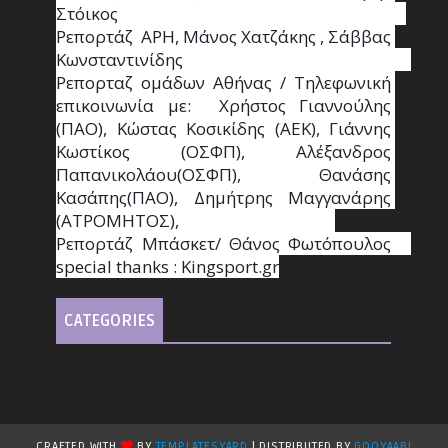
Στόικος                                                                        
Ρεπορτάζ  ΑΡΗ, Μάνος Χατζάκης , Σάββας 
Κωνσταντινίδης                                                                                                  
Ρεπορταζ ομάδων Αθήνας / Τηλεφωνική 
επικοινωνία με:  Χρήστος Γιαννούλης 
(ΠΑΟ), Κώστας Κοσικίδης (ΑΕΚ), Γιάννης 
Κωστίκος (ΟΣΦΠ), Αλέξανδρος 
Παπανικολάου(ΟΣΦΠ), Θανάσης 
Κασάπης(ΠΑΟ), Δημήτρης Μαγγανάρης 
(ΑΤΡΟΜΗΤΟΣ),                                       
Ρεπορτάζ Μπάσκετ/ Θάνος Φωτόπουλος                                                                                                
special thanks : Κingsport.gr
CATEGORIES
CRAFTED WITH
BY
TEMPLATESYARD
| DISTRIBUTED BY
GOOYAABI