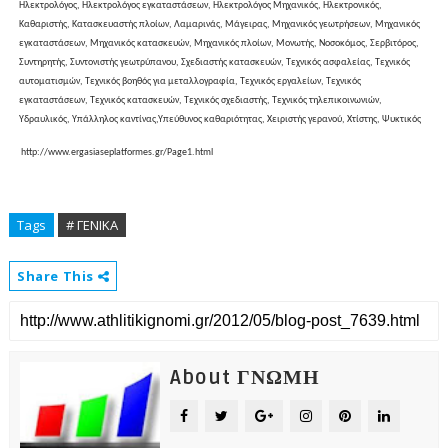
Ηλεκτρολόγος, Ηλεκτρολόγος εγκαταστάσεων, Ηλεκτρολόγος Μηχανικός, Ηλεκτρονικός,
Καθαριστής, Κατασκευαστής πλοίων, Λαμαρινάς, Μάγειρας, Μηχανικός γεωτρήσεων, Μηχανικός
εγκαταστάσεων, Μηχανικός κατασκευών, Μηχανικός πλοίων, Μονωτής, Νοσοκόμος, Σερβιτόρος,
Συντηρητής, Συντονιστής γεωτρύπανου, Σχεδιαστής κατασκευών, Τεχνικός ασφαλείας, Τεχνικός
αυτοματισμών, Τεχνικός βοηθός για μεταλλογραφία, Τεχνικός εργαλείων, Τεχνικός
εγκαταστάσεων, Τεχνικός κατασκευών, Τεχνικός σχεδιαστής, Τεχνικός τηλεπικοινωνιών,
Υδραυλικός, Υπάλληλος καντίνας,Υπεύθυνος καθαριότητας, Χειριστής γερανού, Χτίστης, Ψυκτικός
http://www.ergasiaseplatformes.gr/Page1.html
Tags
# ΓΕΝΙΚΑ
Share This
About ΓΝΩΜΗ