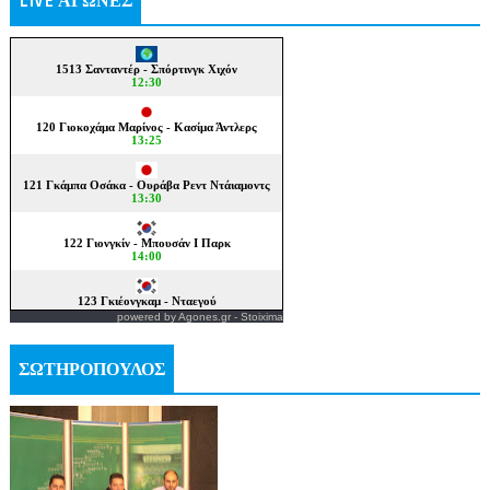
LIVE ΑΓΩΝΕΣ
powered by
Agones.gr
-
Stoixima
ΣΩΤΗΡΟΠΟΥΛΟΣ