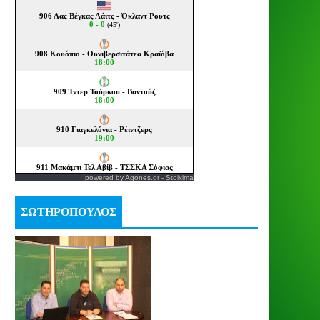
powered by
Agones.gr
-
Stoixima
ΣΩΤΗΡΟΠΟΥΛΟΣ