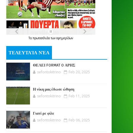
Τα
πρωτοσέλιδα
των
εφημερίδων
ΤΕΛΕΥΤΑΊΑ ΝΈΑ
ΘΕΛΕΙ FORMAT O ΑΡΗΣ
sefontokitrino
Feb 20, 2025
Η νίκη μας έδωσε ώθηση
sefontokitrino
Feb 11, 2025
Γιατί ρε φίλε
sefontokitrino
Feb 06, 2025