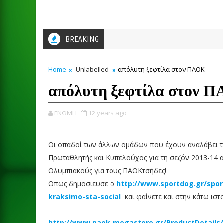
BREAKING
Home
Unlabelled
απόλυτη ξεφτίλα στον ΠΑΟΚ
απόλυτη ξεφτίλα στον 
ΓΝΩΜΗ
12 years ago
Οι οπαδοί των άλλων ομάδων που έχουν αναλάβει τα
Πρωταθλητής και Κυπελούχος για τη σεζόν 2013-14 α
Ολυμπιακούς για τους ΠΑΟΚτσήδες!
Οπως δημοσιευσε ο
http://www.sportdog.gr/spor
kraksimo-sta-social
και φαίνετε και στην κάτω ισ
http://www.paok-megastore.gr/ProductDetail