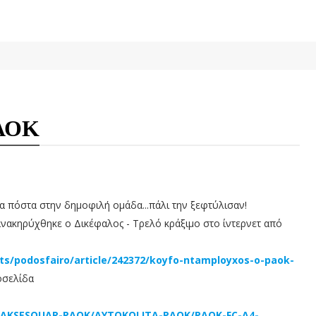
ΠΑΟΚ
 πόστα στην δημοφιλή ομάδα...πάλι την ξεφτύλισαν!
νακηρύχθηκε ο Δικέφαλος - Τρελό κράξιμο στο ίντερνετ από
ts/podosfairo/article/242372/koyfo-ntamployxos-o-paok-
τοσελίδα
s/AKSESOUAR-PAOK/AYTOKOLITA-PAOK/PAOK-FC-A4-