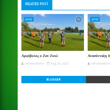
RELATED POST
ΑΡΗΣ
ΑΡΗΣ
Αμφίβολος ο Ζαν Ζουλ
Ανασύνταξη 
sefontokitrino
Aug 24, 2023
sefontokitrin
BLOGGER