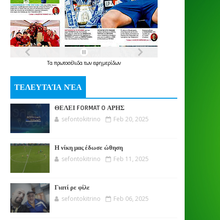
Τα
πρωτοσέλιδα
των
εφημερίδων
ΤΕΛΕΥΤΑΊΑ ΝΈΑ
ΘΕΛΕΙ FORMAT O ΑΡΗΣ
sefontokitrino
Feb 20, 2025
Η νίκη μας έδωσε ώθηση
sefontokitrino
Feb 11, 2025
Γιατί ρε φίλε
sefontokitrino
Feb 06, 2025