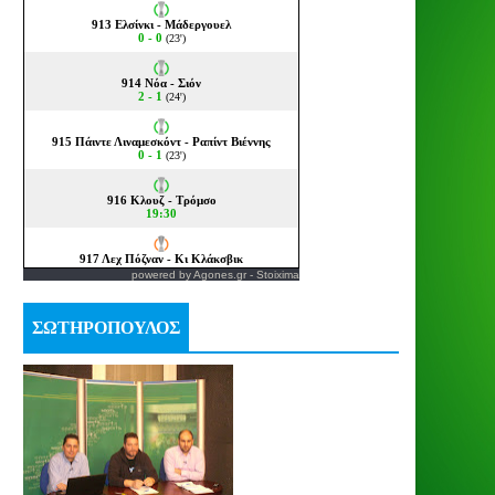
powered by
Agones.gr
-
Stoixima
ΣΩΤΗΡΟΠΟΥΛΟΣ